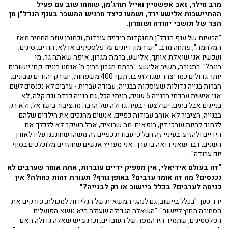
מרב מילר, זאב אפשטיין ואייל תורג'מן, שוחחו שוב עם פעיל
ההתיישבות אלישע ירד, ושמעו כיצד מרגיש המשבר בענף הנדל"ן מן
הצד של תושבי יהודה ושומרון.
"הבעיות של ענף הנדל"ן ממוקדות בידיים עובדות, וכמובן שזה החמיר מאז
המלחמה", פתחה מרב. "יש המון דיונים על פלסטינים או לא, הודים, סינים,
ועכשיו אני שואלת אותך, אלישע, ברמת מגרון, איפה שאתה גר, מי
בונה?". בתגובה, השיב אלישע: "ברמת מגרון ברוך ה' אנחנו בונים. קחי יישובים
יותר גדולים כמו יצהר שגדלתי בו, תכף 400 משפחות, יש רק יהודים שבונים,
חברות בנייה גדולות שעוסקות בבנייה, עבודה עברית - ערבים לא נכנסים לשם.
אני אישית עבדתי בבנייה 5 שנים, בניתי הכל, גם בנייה כבדה וגם קלה, לא
בניינים אבל בתים. יש לצערי בעיה גדולה של הרבה מהציבור בישראל, ולא רק
בבנייה, הציבור לא אוהב עבודות כפיים. אנשים מחנכים את הילדים שלהם
ללמוד להיות עורכי דין, רופאים. מה שרוצים, אבל העיקר לא ללכלך את
הידיים ולהזיע. בעיניי זה חבל כי עבודת כפיים זה משהו שחונכנו עליו לאורך
השנים, דבר שאני רואה בו ערך. אני מעריץ אנשים שחוזרים מלוכלכים בסוף
יום עבודה".
"זה בעולם אידיאלי, אין מספיק ידיים עובדות, אתה אומר שערבים לא
נכנסים? מה זה אומר ערבים? באופן גורף? תעודת זהות כחולה? אין
כניסה לערבים? בכלל ביישוב או רק לבנייה?"
ירד טען: "בכלל ביישוב, גם לנהגי המשאית של הגלידות למכולת, פורקים את
הסחורה מחוץ ליישוב". "השאלה הגדולה שעולה היא נושא הפועלים
הפלסטינים, שתמיד היו המסה של העובדים, וכרגע יש שאלה גדולה האם