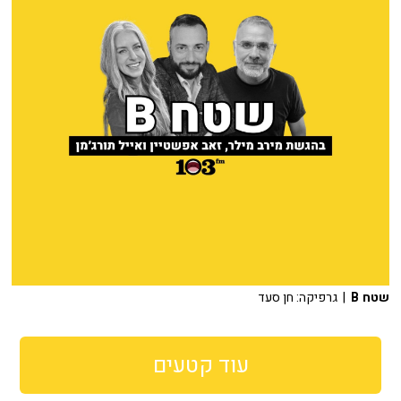
שטח B
| גרפיקה: חן סעד
עוד קטעים