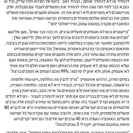
להחזיר או לא להחזיר אותם", הבהיר זאב. "בישראל הם לא חזרו עדיין, וביו"ש
הצבא כבר לפני חצי שנה התיר להחזיר את הפועלים לעבוד עם מגבלות. חלק
מהיישובים לא מסכימים ולא רוצים את זה. אנשים חושבים שהכנסת פועלים
תסכן את הביטחון שלהם ומפחדים ביטחונית. הגישה השנייה שמניעה את
המתנגדים מקורה במשהו עמוק ואידיאולוגי יותר".
"ביישובים בהם לא מעסיקים פועלים ערבים, זה ככה כבר שנים", טען אלישע.
"מבינים שזו סכנה ביטחונית להכניס ערבים לתוך הבית שלך וליישוב שלך,
ולהסתובב חופשי. מה שקרה במלחמה הייתה התפכחות גורפת ענקית בציבור,
ופתאום האנשים הכי בורגנים מאפרת, עמנואל, וכל מיני יישובים שהיינו
חולמים שיהיה שם שינוי כזה, היום אלה תושבים אמריקנים שחוסמים בגופם
את הכנסת הפועלים ליישוב, ומפעילים לחץ על המועצה, בדיוק מאותו טעם
שלא הכנסנו שנים. לא אעסיק את הרוצחים, ואם מישהו חולם לרצוח אותי
לא אעסיק אותו, ולא אתן לו פרנסה. 99% מהם רוצחים או תומכים ברצח".
בסיום הפרק, הדגיש אפשטיין: "צריך להבין מה החלופה, ויש שתי חלופות.
הראשונה, שעוצרים את כל הבנייה, ובעיניי היא לא נכונה. החלופה השנייה,
ואנחנו מכירים את המציאות ולא נמצאים על איזה כוכב, המציאות בארץ
שיהודים לא עובדים בבנייה וגם אם מחר יבואו להתנדב לעבוד - הם לא יכולים
כי זה מקצוע וצריך לעבוד בזה שנים. היום בפועל מי שיודע לבנות אלה ערבים
פלסטינים או ערבים ישראלים, ואנחנו מסבירים שהאופציה היא או להביא 80
פועלים פלסטינים, לגדר את האתר, ולהציב שומר עם אקדח על כל חמישה
פועלים. האופציה השניה היא 40 ערבים ישראלים כי הם יותר יקרים ויש
פחות, ובמקום שנתיים, ייקח לי 3 שנים לבנות".
"כתושבי יהודה ושומרון, אנחנו לא מוכנים להיות שפני ניסויים", אמר אלישע