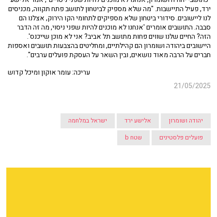
ירד, פעיל התיישבות. "מה שלא מספיק לביטחון לתושב פתח תקווה, מכניסים
לנו ליישובים. סידורי ביטחון שלא מספיקים לתחומי הקו הירוק, אצלנו הם
סבבה. התושבים אומרים 'אנחנו לא מוכנים להיות שפני ניסוי, מה זה הדבר
הזה? החיים שלנו שווים פחות מתושב תל אביב? אני לא מוכן שייכנס'.
היישובים ביהודה ושומרון הם קהילתיים, ומחליטים בהצבעות תושבים ואספות
חברים על הרבה מאוד נושאים, ובין השאר על העסקת פועלים ערבים".
עריכה: עומר אוקון ומיכל קדוש
21/05/2025
יהודה ושומרון
אלישע ירד
ישראל במלחמה
פועלים פלסטינים
שטח b