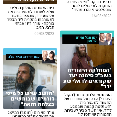
בכפר בורקה: "נציגי היחידה
החוקרת לא יכולים לומר
בית המשפט העליון החליט
שהפלסטיני נהרג מהירי"
שלא לשחרר למעצר בית את
אלישע ירד, שנעצר בחשד
16/08/2023
למעורבות בתקרית ליד הכפר
בורקה • עורך דינו אביחי
חג'בי, הגיב
09/08/2023
ינון מגל וחיים
לוינסון
ענת דוידוב וגיא פלג
"המחלקה היהודית
בשב"כ סימנה יעד
שקוראים לו אלישע
ירד"
"חושב שיש כל מיני
העיתונאי אלחנן גרונר ('הקול
גורמים שבוחשים
היהודי') עדכן על שחרורו של
החשוד למעצר בית:
בצלחת הזאת"
"השופטת קבעה שבנוגע
לירד, אין חשד סביר לעבירות
עו"ד נתי רום ('חוננו') המייצג
החמורות שיוחסו לו"
את יחיאל אינדור במשפט