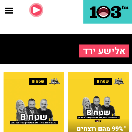
אלישע ירד
שטח B
שטח B
"99% מהם רוצחים