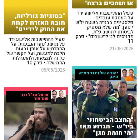
או תומכים ברצח"
פעיל ההתיישבות אלישע ירד
"בסוגיות גורליות,
על העסקת עובדים
חובת האזרח לקחת
פלסטינים בבנייה בשטח יו"ש
• טען: "מה שלא מספיק
את החוק לידיים"
לביטחון לתושב פ"ת,
מכניסים לנו ליישובים" • פרק
פעיל ההתיישבות אלישע ירד
11
על מושג 'נוער הגבעות', על
המתרחש על אותן גבעות
21/05/2025
הלכה למעשה, ועל הקשר של
כל זה למציאות ולהתנהלות
הממשלה • פרק 10
05/05/2025
יהודה שלזינגר ויאיא
פינק
אראל סג"ל ובר
שם־אור
"המצב הביטחוני
ביו"ש - הגרוע מאז
ימי חומת מגן"