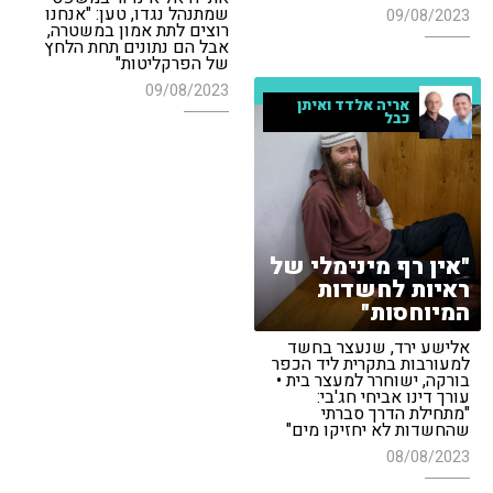
שמתנהל נגדו, טען: "אנחנו
09/08/2023
רוצים לתת אמון במשטרה,
אבל הם נתונים תחת הלחץ
של הפרקליטות"
09/08/2023
אריה אלדד ואיתן
כבל
"אין רף מינימלי של
ראיות לחשדות
המיוחסות"
אלישע ירד, שנעצר בחשד
למעורבות בתקרית ליד הכפר
בורקה, ישוחרר למעצר בית •
עורך דינו אביחי חג'בי:
"מתחילת הדרך סברתי
שהחשדות לא יחזיקו מים"
08/08/2023