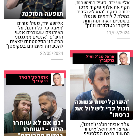
אלישע ירד, פעיל התיישבות,
תקף את אלוף פיקוד מרכז
יהודה פוקס: "הוא לא הזכיר
תופעה מסוכנת
במילה 7 לוחמים שנפלו
בשנתיים האחרונות תחת
אלישע ירד, פעיל פורום
פיקודו בטולכרם וג'נין"
'מאבק על כל דונם', על
האימונים שעוברים אנשי
11/07/2024
הרש"פ: "אנשים ממנגנוני
הביטחון הפלסטינים יוצאים
להכשרות ואימונים בפקיסטן"
22/05/2024
אראל סג"ל ואיל
ברקוביץ'
אראל סג"ל ואיל
ברקוביץ'
"הפרקליטות עשתה
הכול כדי לשלול את
גרסתו"
"גם אם לא שוחרר
עו"ד אביחי חג'בי ('חוננו'),
היום - ישוחרר
המייצג את יחיאל אינדור
החשוד ברצח הפלסטיני
בימים הקרובים"