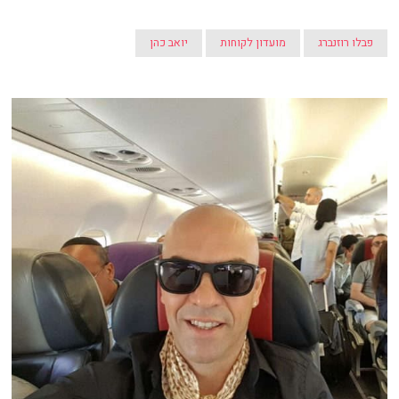
פבלו רוזנברג
מועדון לקוחות
יואב כהן