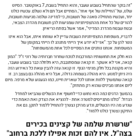
"זה בוקר שהתחיל בשבוע שעבר, והוא התחיל בשבת, 7 באוקטובר. הסיוט
שלנו, של 'החיילות של אף אחד', הסתיים אבל תם ולא נשלם. עכשיו כולנו
יחד, ועכשיו מתחילה סאגה של תשובות, כי למדינה שלמה מגיעות תשובות,
להורים של כל אחת מהתצפיתניות שמגיעות להן תשובות מהדרג הצבאי,
ובטח שבטח מהדרג המדיני", אמר אשל בפתח הריאיון.
לדבריו, משפחות התצפיתניות השבות עדיין לא שוחחו איתו, אבל הוא אינו
נוטר להן על כך: "אני לא יודע איך הייתי מתנהג לו הייתי במקומן של
המשפחות. אנחנו נותנים את הספייס לכל אחת מהמשפחות".
הוא חלק את תחושותיו המורכבות לנוכח שחרור חברותיה של רוני ז"ל: "המון
קנאה, אני לא אשקר. זו קנאה שמסתובבת, היא חלחלה כבר בשבוע שעבר,
והיא מקננת בכל חלק מנימי הגוף. זו קנאה עזה להבין שאת כל האירוע הזה
היה ניתן למנוע. היא מהולה בשמחה גדולה, אבל היא מהולה גם בעצב רב. זו
קנאה שתמשיך ללוות אותנו לכל שארית חיינו, כמו הגעגוע שלא מרפה. מיום
ליום אנחנו מבינים שהוא רק מתחזק".
בהמשך הדגים כמה הוא נחוש כדי לחשוף את הכשלים שהביאו למחדל
הגדול: "כולנו מתגייסים למטרה אחת - להוציא את הצדק ואת האמת כדי
שנדע מה היו הכשלים, ונדע מהיכן נצטרך להתחיל ללמוד לתקן. גם את
התיקון נצטרך כולנו ללמוד".
"שרשרת שלמה של קצינים בכירים
בצה"ל, אין להם זכות אפילו ללכת ברחוב"