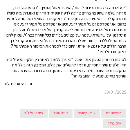
"לא ארפה כי זכות הציבור לדעת", הצהיר אשל והוסיף: "בסופו של דבר,
מדינה שלמה שחפצה בחיים צריכה לדעת שפיקוד הדרום ואוגדת עזה כשלו
והתרסקו לכדי רסיסים הרבה זמן לפני 7 באוקטובר. כשאני מפרסם על אמיר
ברעם, אני מפרסם גם על תמיר ידעי, וכשאני מפרסם על תמיר ידעי, אני
מפרסם גם על אריה עמידרור ועל ליעוז קוזניץ ועל אבי רוזנפלד ועל ירון
פינקלמן, על שרשרת שלמה של קצינים בכירים ככל שיהיו בצה"ל, שאין להם
זכות אפילו ללכת ברחוב. יש להם הרבה מאוד דם על הידיים, ובעיקר כל כך
הרבה חללים שלא נמצאו איתנו היום כדי לספר את הסיפור האמיתי על 7
באוקטובר ולפניו".
לסיכום הריאיון הטעון אמר אשל: "נצטרך ללמוד לאחד בין חלקי הפאזל הזה.
יהיו חלקים שיהיו חסרים, ונדאג להשלים את כולם. המאבק הזה כולל את
התקשורת שיושבת ומלווה באדיקות רבה מתוך הבנה ברורה שיש פה עם
שחפץ בחיים, ומגיע לו הטוב ביותר".
עריכה: אחיעד לוק
30/01/2025
תצפיתניות
7 באוקטובר
אייל אשל
רוני אשל ז"ל
אגם ברגר