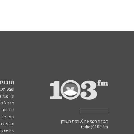
תוכניות fm
שבע תש
ינון מגל 
אראל סג"
ברק סרי 
גיא פלג
דבורה הנביאה 6, רמת השרון
תוכנית ה
radio@103.fm
איריס קו