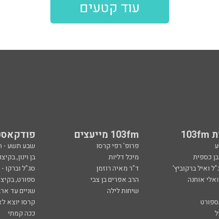
עוד קטעים
103
103fm מייעצים
פודקאסט
ע
פרופ' רפי קרסו
שבע תשע - 
ובן כספית
מיכל דליות
בן וינון, בקיצו
ל ואיל ברקוביץ'
ד"ר מאיה רוזמן
סג"ל וברקו -
ואלי אוחנה
הרב אפרים בן צבי
ספורט, בקיצו
שיחות לילה
שניים עד ארב
ספורט
קרסו יוצא לא
ל
ככה קמתי