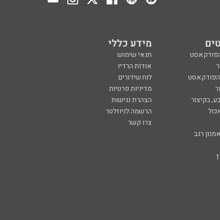
ים
מידע כללי
הפודקאסט
תנאי שימוש
ר
אודות הרדיו
 הפודקאסט
לוח שידורים
ר
מדיניות פרטיות
ע, בקיצור
הצהרת נגישות
כול
הרשמה לניוזלטר
צרו קשר
מנון רגב