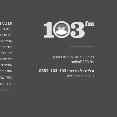
תוכניות fm
שבע תש
ינון מגל 
אראל סג"
ברק סרי 
גיא פלג
דבורה הנביאה 6, רמת השרון
תוכנית ה
radio@103.fm
איריס קו
עלייה לשידור: 0552-103-103
איפה הכ
בעלות שיחה רגילה
פנינה בת
רון קופמ
רז שכניק