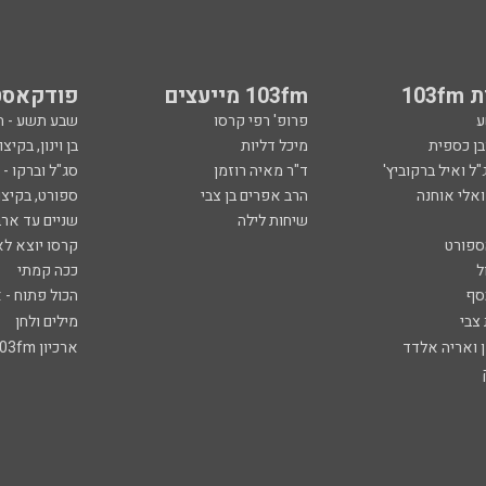
103
103fm מייעצים
פודקאסט
ע
פרופ' רפי קרסו
שבע תשע - 
ובן כספית
מיכל דליות
בן וינון, בקיצו
ל ואיל ברקוביץ'
ד"ר מאיה רוזמן
סג"ל וברקו -
ואלי אוחנה
הרב אפרים בן צבי
ספורט, בקיצו
שיחות לילה
שניים עד ארב
ספורט
קרסו יוצא לא
ל
ככה קמתי
סף
הכול פתוח - א
 צבי
מילים ולחן
ן ואריה אלדד
ארכיון 103fm