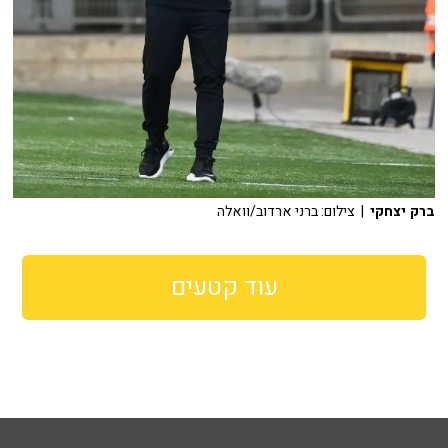
ברק יצחקי
| צילום: ברני ארדוב/וואלה
עוד קטעים