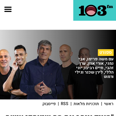
ספורט
עם משה פרימו, אבי
נמני, אורי אוזן, ערן
זהבי, חיים רביבו, יוני
הללי, לירן שכנר וגילי
ורמוט
ראשי
|
תוכניות מלאות
|
RSS
|
פייסבוק