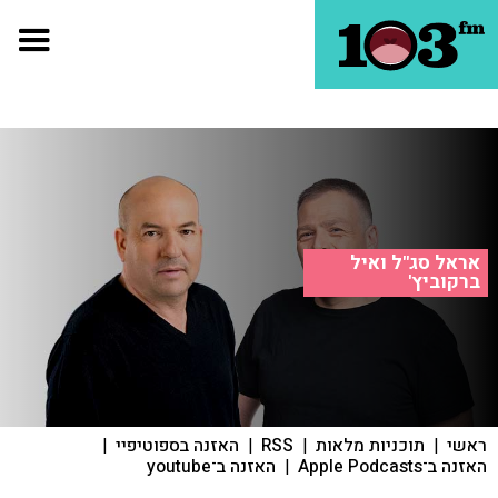
אראל סג"ל ואיל
ברקוביץ'
ראשי
|
תוכניות מלאות
|
RSS
|
האזנה בספוטיפיי
|
האזנה ב־Apple Podcasts
|
האזנה ב־youtube