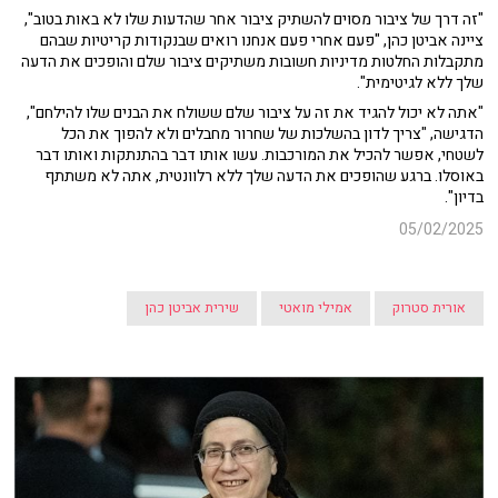
"זה דרך של ציבור מסוים להשתיק ציבור אחר שהדעות שלו לא באות בטוב",
ציינה אביטן כהן, "פעם אחרי פעם אנחנו רואים שבנקודות קריטיות שבהם
מתקבלות החלטות מדיניות חשובות משתיקים ציבור שלם והופכים את הדעה
שלך ללא לגיטימית".
"אתה לא יכול להגיד את זה על ציבור שלם ששולח את הבנים שלו להילחם",
הדגישה, "צריך לדון בהשלכות של שחרור מחבלים ולא להפוך את הכל
לשטחי, אפשר להכיל את המורכבות. עשו אותו דבר בהתנתקות ואותו דבר
באוסלו. ברגע שהופכים את הדעה שלך ללא רלוונטית, אתה לא משתתף
בדיון".
05/02/2025
אורית סטרוק
אמילי מואטי
שירית אביטן כהן