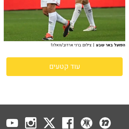
הפועל באר שבע
| צילום: ברני ארדוב/וואלה!
עוד קטעים