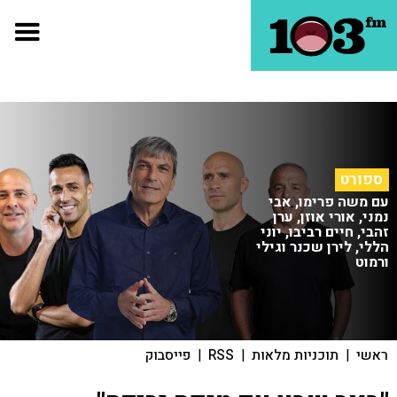
ספורט
עם משה פרימו, אבי
נמני, אורי אוזן, ערן
זהבי, חיים רביבו, יוני
הללי, לירן שכנר וגילי
ורמוט
ראשי
|
תוכניות מלאות
|
RSS
|
פייסבוק