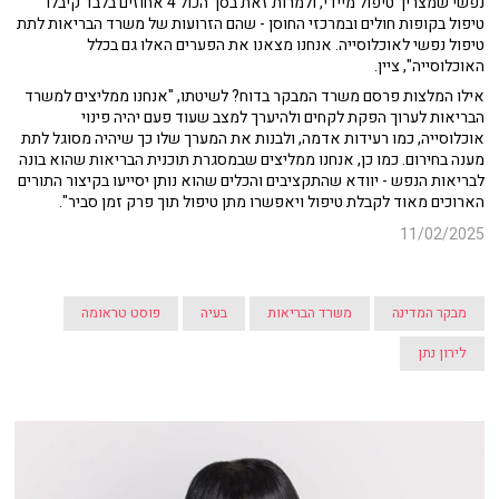
נפשי שמצריך טיפול מיידי, ולמרות זאת בסך הכול 4 אחוזים בלבד קיבלו
טיפול בקופות חולים ובמרכזי החוסן - שהם הזרועות של משרד הבריאות לתת
טיפול נפשי לאוכלוסייה. אנחנו מצאנו את הפערים האלו גם בכלל
האוכלוסייה", ציין.
אילו המלצות פרסם משרד המבקר בדוח? לשיטתו, "אנחנו ממליצים למשרד
הבריאות לערוך הפקת לקחים ולהיערך למצב שעוד פעם יהיה פינוי
אוכלוסייה, כמו רעידות אדמה, ולבנות את המערך שלו כך שיהיה מסוגל לתת
מענה בחירום. כמו כן, אנחנו ממליצים שבמסגרת תוכנית הבריאות שהוא בונה
לבריאות הנפש - יוודא שהתקציבים והכלים שהוא נותן יסייעו בקיצור התורים
הארוכים מאוד לקבלת טיפול ויאפשרו מתן טיפול תוך פרק זמן סביר".
11/02/2025
מבקר המדינה
משרד הבריאות
בעיה
פוסט טראומה
לירון נתן