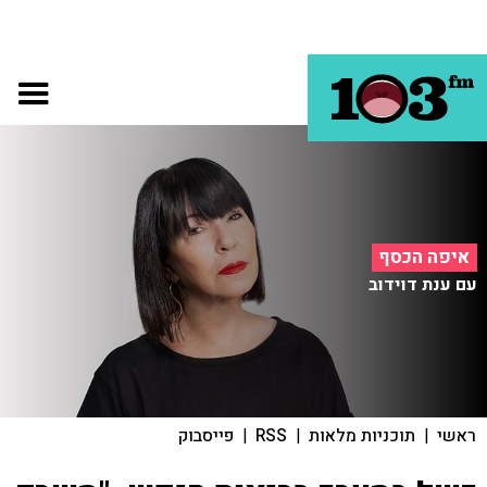
איפה הכסף
עם ענת דוידוב
ראשי
|
תוכניות מלאות
|
RSS
|
פייסבוק