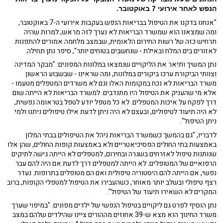
הנפש לאחר אירועי 7 באוקטובר.
"אנחנו בדקנו את הטיפול בבריאות הנפש בעקבות אירועי ה-7 באוקטובר,
ומה שמצאנו הוא שמשרד הבריאות לא נערך לזה מראש, למרות שהיה
תרחיש כזה של רשות החירום הלאומית, שבמצב מלחמה אמורים להתפנות
לאזורים בים המלח ובאילת - שנחשבים בטוחים יותר", סיפר נתן תחילה.
נתן המשיך ותיאר את הליקויים שנמצאו במלונות המפונים: "מבקר המדינה
וצוותי הביקורת ערכו ביקורים במלונות, ומה שראינו - שבשבוע הראשון
משרד הבריאות לא נכח במקומות האלו וגם לא משרדים המטפלים מטעמו -
אלא מי שהעניק את הטיפול היו מתנדבים. למשרד הבריאות לא הייתה שום
דרך לפקח על איכות המטפלים. לא כל מטפל יודע לטפל בטראומה נפשית,
לא היה תיעוד לטיפולים, ובעצם לא היה ניתן לדעת אילו טיפולים ניתנו ולמי
ניתן הטיפול".
לדבריו, "גם בהמשך כשמשרד הבריאות ניהל את הטיפולים בבתי המלון
באמצעות בתי החולים הפסיכיאטריים ולא באמצעות קופות החולים, שהן אלו
שנותנות טיפול לאזרחים בשגרה ובחירום, למטפלים לא הייתה גישה לתיקים
הרפואיים של המטופלים. לא הייתה למטפלים דרך לדעת אם היה להם עבר
נפשי, אם הייתה להם היסטוריה טיפולית ואם הם מטופלים בתרופות. נעדר
רצף טיפולי ובשלב יותר מאוחר, כשהעבירו את הטיפול למטפלי הקופות, ברוב
המקרים לא השאירו תיעוד של הטיפול".
נתן הוסיף לפרט גם ליקויים בטיפול הנפשי של ילדים מפונים. "במיפוי שערך
משרד החינוך הוא מצא ש-39 אחוזים מההורים ציינו שהילדים שלהם במצב