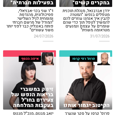
במקרים קשים"
בפעילות חברתית"
ירדן אברבנאל, מנהלת תוכנית
ד"ר שני בכר-אבניאלי,
מטפלים בנפש: "המטרה
פסיכולוגית, מהנדסת
להבין איך אנחנו עוזרים להם
ומומחית לגיל השלישי:
להמשיך לטפל תוך כדי שהם
"המודל של מרשם חברתי
שומרים על עצמם ונמנעים
פותח באנגליה כבר לפני יותר
מטראומה משנית"
משני עשורים"
24/07/2026
31/07/2026
פרופ' רפי קרסו
איפה הכסף
זינוק במשברי
בריאות הנפש של
צעירים בחו''ל
הקיטוב יגמור אותנו
בעקבות המלחמה
פרופ' קרסו על סקר שנערך
יואב מגנוס, מנכ''ל מגנוס