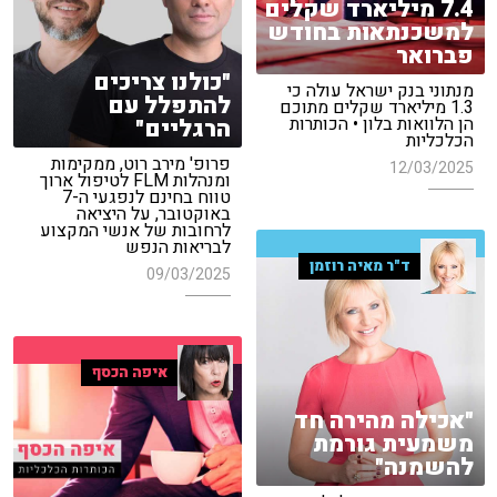
7.4 מיליארד שקלים
למשכנתאות בחודש
פברואר
"כולנו צריכים
מנתוני בנק ישראל עולה כי
להתפלל עם
1.3 מיליארד שקלים מתוכם
הן הלוואות בלון • הכותרות
הרגליים"
הכלכליות
פרופ' מירב רוט, ממקימות
12/03/2025
ומנהלות FLM לטיפול ארוך
טווח בחינם לנפגעי ה-7
באוקטובר, על היציאה
לרחובות של אנשי המקצוע
לבריאות הנפש
ד"ר מאיה רוזמן
09/03/2025
איפה הכסף
"אכילה מהירה חד
משמעית גורמת
להשמנה"