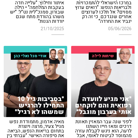
במרכז הישראלי להתמכרויות
איתור וחילוץ: "עלייה חדה
ולבריאות הנפש: "רואים ערוץ
בעקבות המלחמה" • הילה
מסוים? אל תלכו לערוצים
שבורון, סמנכ''לית נט''ל: "יש
אחרים שנגדכם. כי זה רק
משהו בהורדת מתח שגם
יגביר את החרדה"
יורדות הגנות"
21/10/2025
05/06/2026
שיחות לילה
אודי סגל ואלי כהן
"אני מגיע לוועדה
"בסביבות גיל 10
רפואית והם לוקחים
התחילו להרגיש
אותי בערבון מוגבל"
שמשהו לא רגיל"
לפני שנה עבר המאזין תאונת
מאיה אדמון, מתמודדת נפש
דרכים ומאז חייו השתנו
מגיל צעיר, מרצה ויוצרת
לרעה, הוא ניגש לקבלת עזרה
בתחום בריאות הנפש, הביאה
מהמוסד לביטוח לאומי, אבל
את סיפורה האישי: "עברתי בין