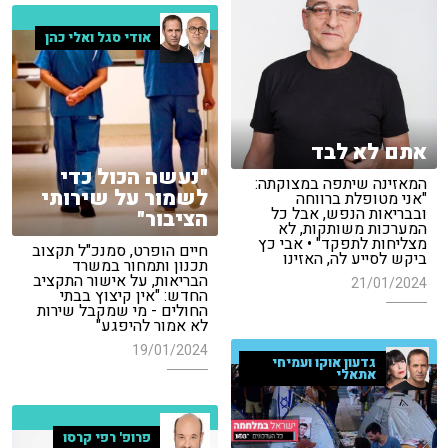
אודי סגל ואלי כהן
אתם לא לבד
"נעשה הכול כדי
המאזינה שיתפה במצוקתה:
לשמור על שירותי
"אני מטופלת ברווחה
ובבריאות הנפש, אבל כל
הציבור"
המערכות משותקות, לא
מצליחות לתפקד" • אבי כץ
חיים הופרט, סמנכ"ל תקצוב
ביקש לסייע לה, האזינו
תכנון ותמחור במשרד
הבריאות, על אישור התקציב
21/01/2024
החדש: "אין קיצוץ בבתי
החולים - מי שמקבל שירות
לא אמור להיפגע"
19/01/2024
גדעון אוקו ועמיחי
אתאלי
פרופ' רפי קרסו