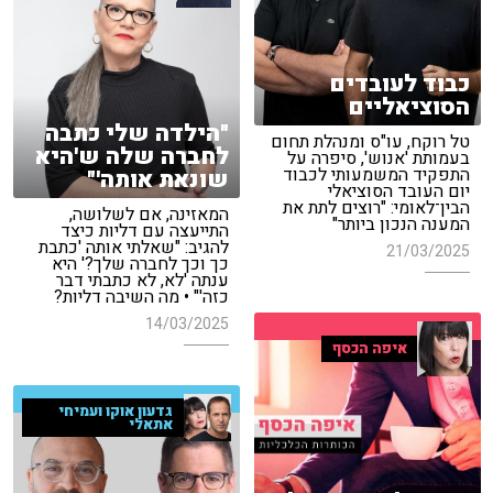
כבוד לעובדים
הסוציאליים
"הילדה שלי כתבה
טל רוקח, עו"ס ומנהלת תחום
לחברה שלה ש'היא
בעמותת 'אנוש', סיפרה על
התפקיד המשמעותי לכבוד
שונאת אותה'"
יום העובד הסוציאלי
הבין־לאומי: "רוצים לתת את
המאזינה, אם לשלושה,
המענה הנכון ביותר"
התייעצה עם דליות כיצד
להגיב: "שאלתי אותה 'כתבת
21/03/2025
כך וכך לחברה שלך?' היא
ענתה 'לא, לא כתבתי דבר
כזה'" • מה השיבה דליות?
14/03/2025
איפה הכסף
גדעון אוקו ועמיחי
אתאלי