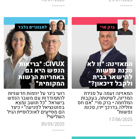
ברק סרי
למבוגרים בלבד
המאזינה: "זו לא
CIVUX: "בריאות
סכנת נפשות
הנפש היא גם
להישאר בבית
באחריות הרשות
ולקבל דיכאון?"
המקומית"
המאזינה זעמה על סגירת
רועי ביגר על יוזמות חדשניות
המדינה, לשיטתה, בעקבות
להתמודדות עם משבר הנפש
המלחמה • ברק סרי: "אם חס
בישראל: "כל תושב נמצא
וחלילה בדרכך יירו, סכנת
בפוטנציאל לפגיעה" • כיצד
נפשות"
הם מסייעים לאוכלוסיית הגיל
השלישי?
17/06/2025
30/05/2025