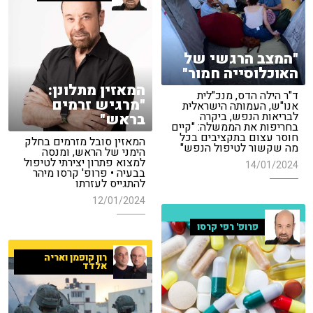
"המצב הרגשי של
האוכלוסייה חמור"
המאזין מתלונן:
ד"ר הילה הדס, מנכ"לית
"מרגיש זרמים
אנו"ש, העמותה הישראלית
לבריאות הנפש, ביקרה
בראש"
בחריפות את הממשלה: "קיים
חוסר עצום בתקציבים בכל
המאזין סובל מזרמים בחלק
מה שקשור לטיפול הנפש"
הימני של הראש, ומנסה
למצוא פתרון יצירתי לטיפול
14/01/2024
בבעיה • פרופ' קרסו מיהר
להתגייס לעזרתו
12/01/2024
פרופ' רפי קרסו
רון קופמן ואריה
אלדד