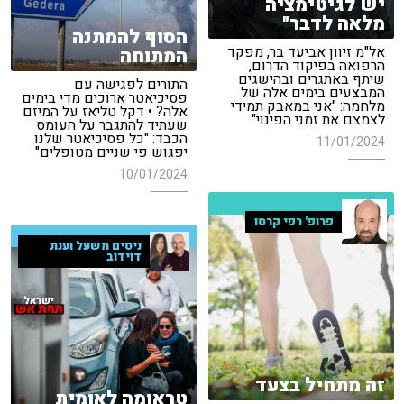
יש לגיטימציה
מלאה לדבר"
הסוף להמתנה
אל"מ זיוון אביעד בר, מפקד
המתוחה
הרפואה בפיקוד הדרום,
שיתף באתגרים ובהישגים
התורים לפגישה עם
המבצעים בימים אלה של
פסיכיאטר ארוכים מדי בימים
מלחמה: "אני במאבק תמידי
אלה? • דקל טליאז על המיזם
לצמצם את זמני הפינוי"
שעתיד להתגבר על העומס
הכבד: "כל פסיכיאטר שלנו
11/01/2024
יפגוש פי שניים מטופלים"
10/01/2024
פרופ' רפי קרסו
ניסים משעל וענת
דוידוב
זה מתחיל בצעד
טראומה לאומית