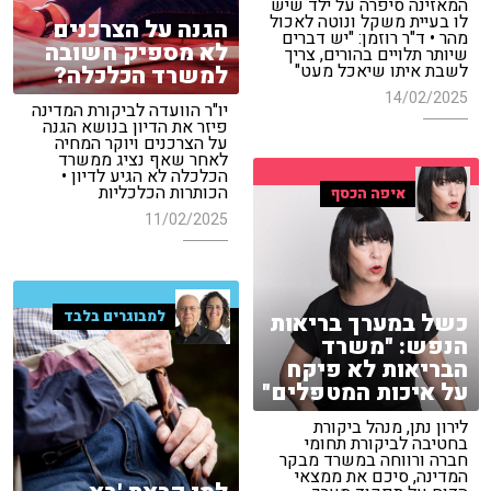
המאזינה סיפרה על ילד שיש
לו בעיית משקל ונוטה לאכול
הגנה על הצרכנים
מהר • ד"ר רוזמן: "יש דברים
לא מספיק חשובה
שיותר תלויים בהורים, צריך
לשבת איתו שיאכל מעט"
למשרד הכלכלה?
14/02/2025
יו"ר הוועדה לביקורת המדינה
פיזר את הדיון בנושא הגנה
על הצרכנים ויוקר המחיה
לאחר שאף נציג ממשרד
הכלכלה לא הגיע לדיון •
הכותרות הכלכליות
איפה הכסף
11/02/2025
למבוגרים בלבד
כשל במערך בריאות
הנפש: "משרד
הבריאות לא פיקח
על איכות המטפלים"
לירון נתן, מנהל ביקורת
בחטיבה לביקורת תחומי
חברה ורווחה במשרד מבקר
המדינה, סיכם את ממצאי