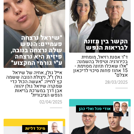
"שיראל נרצחה
הקשר בין תזונה
פעמיים: הנפש
לבריאות הנפש
שלה נרצחה בנובה,
פיזית היא נרצחה
ד"ר אסנת רזיאל, מומחית
בכירורגיה וטיפול בהשמנה:
ע"י גורמי המקצוע"
"אלו שאכלו תזונה מסוימת -
15 אחוז פחות סיכוי לדיכאון
אייל גולן, אחיה של שיראל
אצלם"
גולן ז"ל, ניצולת הנובה ששמה
קץ לחייה: "אעשה הכול כדי
28/03/2025
שמקרה שיראל גולן יהווה
אבן דרך במערכת בריאות
הנפש הציבורית"
02/04/2025
אודי סגל ואלי כהן
מיכל דליות