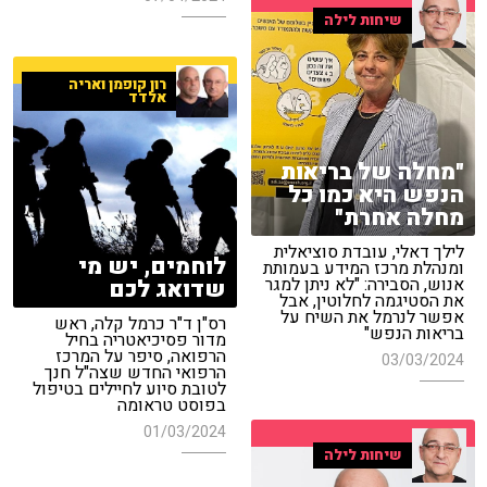
שיחות לילה
רון קופמן ואריה
אלדד
"מחלה של בריאות
הנפש היא כמו כל
מחלה אחרת"
לילך דאלי, עובדת סוציאלית
לוחמים, יש מי
ומנהלת מרכז המידע בעמותת
אנוש, הסבירה: "לא ניתן למגר
שדואג לכם
את הסטיגמה לחלוטין, אבל
אפשר לנרמל את השיח על
רס"ן ד"ר כרמל קלה, ראש
בריאות הנפש"
מדור פסיכיאטריה בחיל
הרפואה, סיפר על המרכז
03/03/2024
הרפואי החדש שצה"ל חנך
לטובת סיוע לחיילים בטיפול
בפוסט טראומה
01/03/2024
שיחות לילה