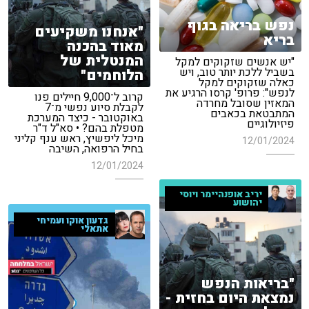
נפש בריאה בגוף
"אנחנו משקיעים
בריא
מאוד בהכנה
המנטלית של
"יש אנשים שזקוקים למקל
בשביל ללכת יותר טוב, ויש
הלוחמים"
כאלה שזקוקים למקל
לנפש": פרופ' קרסו הרגיע את
קרוב ל־9,000 חיילים פנו
המאזין שסובל מחרדה
לקבלת סיוע נפשי מ־7
המתבטאת בכאבים
באוקטובר - כיצד המערכת
פיזיולוגיים
מטפלת בהם? • סא"ל ד"ר
מיכל ליפשיץ, ראש ענף קליני
12/01/2024
בחיל הרפואה, השיבה
12/01/2024
יריב אופנהיימר ויוסי
יהושוע
גדעון אוקו ועמיחי
אתאלי
"בריאות הנפש
נמצאת היום בחזית -