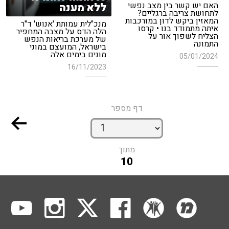
האם יש קשר בין מצב נפשי
ללא מענה
לתחושת צריבה ברגליים?
המאזין ביקש לדון במורכבות
מנכ"לית עמותת 'אנוש' ד"ר
איתה מתמודד בנו • קרסו
הלה הדס על מצבה המחפיר
הצליח לשפוך אור על
של מערכת בריאות הנפש
התמונה
בישראל, המועצם במוני
מונים בימים אלה
05/01/2024
16/11/2023
דף מספר
מתוך
10