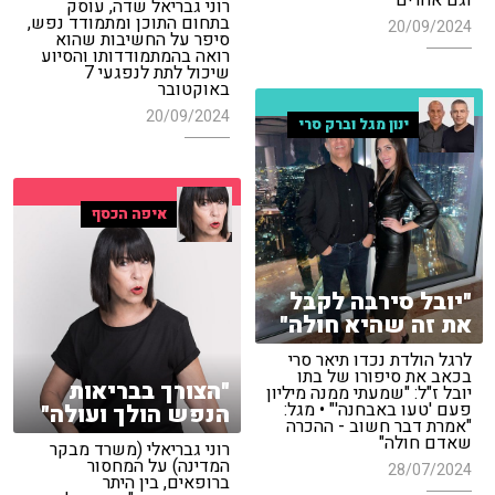
וגם אחרים"
רוני גבריאל שדה, עוסק
בתחום התוכן ומתמודד נפש,
20/09/2024
סיפר על החשיבות שהוא
רואה בהמתמודדותו והסיוע
שיכול לתת לנפגעי 7
באוקטובר
20/09/2024
ינון מגל וברק סרי
איפה הכסף
"יובל סירבה לקבל
את זה שהיא חולה"
לרגל הולדת נכדו תיאר סרי
בכאב את סיפורו של בתו
"הצורך בבריאות
יובל ז"ל: "שמעתי ממנה מיליון
פעם 'טעו באבחנה'" • מגל:
הנפש הולך ועולה"
"אמרת דבר חשוב - ההכרה
שאדם חולה"
רוני גבריאלי (משרד מבקר
המדינה) על המחסור
28/07/2024
ברופאים, בין היתר