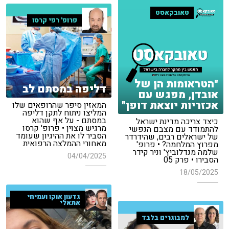
טאובקאסט
פרופ' רפי קרסו
"הטראומות הן של
דליפה במסתם לב
אובדן, מפגש עם
אכזריות יוצאת דופן"
המאזין סיפר שהרופאים שלו
המליצו ניתוח לתקן דליפה
במסתם - על אף שהוא
כיצד צריכה מדינת ישראל
מרגיש מצוין • פרופ' קרסו
להתמודד עם מצבם הנפשי
הסביר לו את ההיגיון שעומד
של ישראלים רבים, שהידרדר
מאחורי ההמלצה הרפואית
מפרוץ המלחמה? • פרופ'
שלמה מנדלוביץ' וניר קידר
04/04/2025
הסבירו • פרק 05
18/05/2025
גדעון אוקו ועמיחי
אתאלי
למבוגרים בלבד