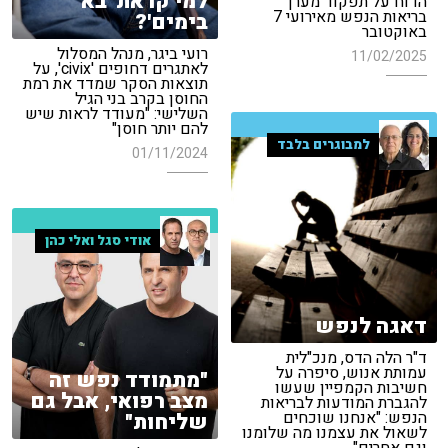
למי קראת 'בא
הדוח על תפקוד מערך
בריאות הנפש מאירועי 7
בימים'?
באוקטובר
רועי ביגר, מנהל המסלול
11/02/2025
לאתגרים דחופים 'civix', על
תוצאות הסקר שמדד את רמת
החוסן בקרב בני הגיל
השלישי: "מעודד לראות שיש
להם יותר חוסן"
למבוגרים בלבד
01/11/2024
אודי סגל ואלי כהן
דאגה לנפש
ד"ר הלה הדס, מנכ"לית
עמותת אנוש, סיפרה על
"מתמודד נפש זה
חשיבות הקמפיין שעשו
מצב רפואי, אבל גם
להגברת המודעות לבריאות
הנפש: "אנחנו שוכחים
שליחות"
לשאול את עצמנו מה שלומנו