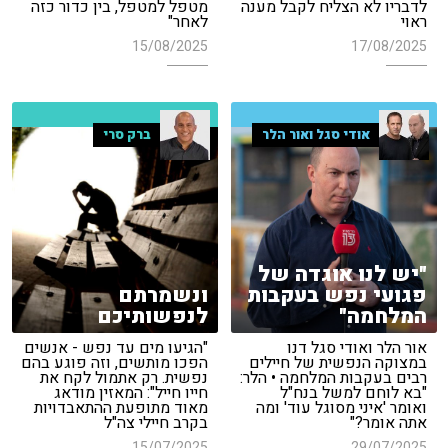
לדבריו לא הצליח לקבל מענה
מטפל למטפל, בין כדור כזה
ראוי
לאחר"
15/08/2025
17/08/2025
אודי סגל ואור הלר
ברק סרי
"יש לנו אוגדה של
פגועי נפש בעקבות
ונשמרתם
המלחמה"
לנפשותיכם
אור הלר ואודי סגל דנו
"הגיעו מים עד נפש - אנשים
במצוקה הנפשית של חיילים
הפכו מותשים, וזה פוגע בהם
רבים בעקבות המלחמה • הלר:
נפשית. רק אתמול לקח את
"בא לוחם למשל בנח"ל
חייו חייל": המאזין מודאג
ואומר 'איני מסוגל עוד' ומה
מאוד מתופעת ההתאבדויות
אתה אומר?"
בקרב חיילי צה"ל
15/07/2025
29/07/2025