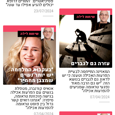
פסיכיאטרים: "התורים לרופא
יכולים להגיע אפילו עד שנה"
23/07/2024
שיחות לילה
שיחות לילה
עזרה גם לגברים
"בעקבות המלחמה
המאזינה התייחסה לבעיית
יש יותר נשים
הפרעות האכילה וטענה כי יש
לדאוג גם לגברים בנושא
שמצבן מחמיר"
הזה: "יש גם הרבה מאוד
נפגעי טראומה שמגיעים
אנאיס קורנברג, מטפלת
להפרעות אכילה"
בנשים עם הפרעות אכילה
בגישה מוכוונת טראומה,
07/04/2024
סיפרה: "אנחנו רואים קשר
גדול בין פוסט טראומה
להפרעות אכילה"
07/04/2024