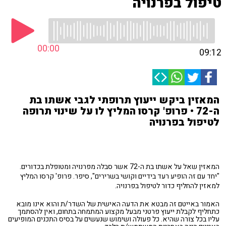
טיפול בפרנויה
00:00
09:12
המאזין ביקש ייעוץ תרופתי לגבי אשתו בת
ה-72 • פרופ' קרסו המליץ לו על שינוי תרופה
לטיפול בפרנויה
המאזין שאל על אשתו בת ה-72 אשר סבלה מפרנויה ומטופלת בכדורים.
"יחד עם זה הופיע רעד בידיים וקושי בשרירים", סיפר. פרופ' קרסו המליץ
למאזין להחליף כדור לטיפול בפרנויה.
האמור באייטם זה מבטא את הדעה האישית של השדר/ת והוא אינו מובא
כתחליף לקבלת ייעוץ פרטני מבעל מקצוע המתמחה בתחום, ואין להסתמך
עליו בכל צורה שהיא. כל פעולה ושימוש שנעשים על בסיס התכנים המופיעים