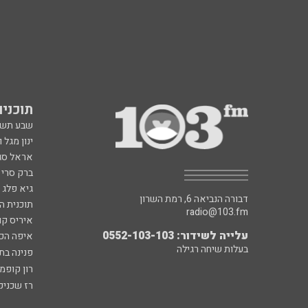
תוכניות fm
שבע תש
ינון מגל 
אראל סג"
ברק סרי 
גיא פלג
דבורה הנביאה 6, רמת השרון
תוכנית ה
radio@103.fm
איריס קו
עלייה לשידור: 0552-103-103
איפה הכ
בעלות שיחה רגילה
פנינה בת
רון קופמ
רז שכניק