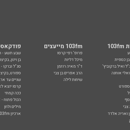
103
103fm מייעצים
פודקאסט
ע
פרופ' רפי קרסו
שבע תשע - 
ובן כספית
מיכל דליות
בן וינון, בקיצו
ל ואיל ברקוביץ'
ד"ר מאיה רוזמן
סג"ל וברקו -
ואלי אוחנה
הרב אפרים בן צבי
ספורט, בקיצו
שיחות לילה
שניים עד ארב
ספורט
קרסו יוצא לא
ל
ככה קמתי
סף
הכול פתוח - א
 צבי
מילים ולחן
ן ואריה אלדד
ארכיון 103fm