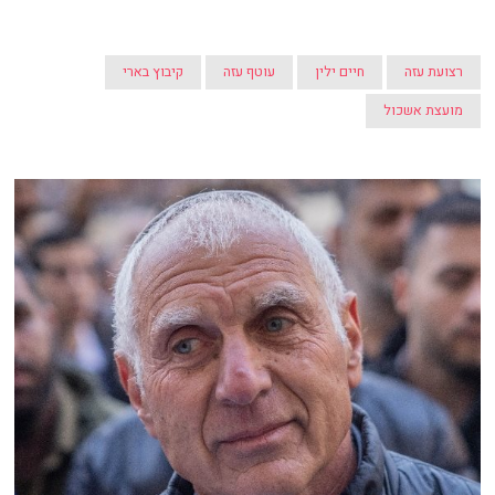
רצועת עזה
חיים ילין
עוטף עזה
קיבוץ בארי
מועצת אשכול