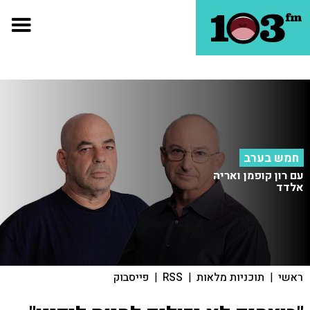
חמש בערב
עם רון קופמן ואריה
אלדד
ראשי
|
תוכניות מלאות
|
RSS
|
פייסבוק