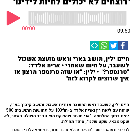
"רוצחים לא יכולים לחיות לידינו"
00:00
09:50
חיים ילין, תושב בארי וראש מועצת אשכול
לשעבר, על היום שאחרי • אריה אלדד:
"טרנספר?" • ילין: "או שזה טרנספר מרצון או
איך שרוצים לקרוא לזה"
חיים ילין, לשעבר ראש המועצה אזורית אשכול ותושב קיבוץ בארי,
שוחח עם ליאת רון ואריה אלדד ב-103fm על תחושות התושבים 500
ימים בתוך המלחמה. "אני חושב שהשקט הוא הדבר השולט באזור, לא
שקט צבאי, שקט שלנו", סיפר תחילה.
לגבי היום שאחרי טען: "חמאס זה לא ארגון טרור, זו מחמאה להגיד שהם