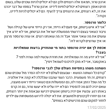
ארגון טרור, חמאס אלה רוצחים ולכן הם לא יכולים להיות שכנים שלנו, בשום
פנים ואופן. רוצחים לא יכולים לחיות לידינו. ארגון טרור? בסופו של דבר יהרגו
את זה, לא רוצחים, את הרוצחים צריך להעיף. הם לא יכולים להיות לידינו,
נקודה".
כלומר טרנספר.
"אני לא איש ביטחון, אף פעם לא הייתי, אני רק הייתי איש של קהילה ושל
ציבור כשאני בעצם דרשתי מממשלת ישראל את הביטחון, אני לא יודע איך
עושים את מה שאני אומר אבל זה מה שאנחנו רוצים. או שזה טרנספר מרצון
או איך שרוצים לקרוא לזה".
אכפת לך אם יהיה טרנספר בתור מי שהחזיק בדעות שמאלניות
בעבר?
"אני לא יודע מה זה שמאלניות. את חוזרת עכשיו למה שהיה לפני 7
באוקטובר, אני לא מוכן להיכנס לשמאל וימין".
השתנה משהו בתפיסת העולם שלך לגבי טרנספר?
"קודם כל השתנה הנושא - שבעצם לעולם לא יהיו לנו הסדר מול שכנים שהם
רוצחים, זה חד משמעית. הדבר השני שהבנו שכלכלה לא קונה אידאולוגיה.
כל מה שכל הזמן אמרו לנו, גם הממשלות וגם כשאני הייתי ראש מועצה,
שאם יהיה להם מה להפסיד הם לא יירו עלינו ולא יעשו טרור, גם זה קרס
באותו רגע. עכשיו אם יהיה ביטחון ואנשים ירגישו שבאמת אין יותר רוצחים,
אז גם יחזרו לקיבוצים ולמושבים. את לא יכולה לדרוש ממשפחות עם ילדים
לחזור למקום שהם מרגישים לא בטוחים".
17/02/2025