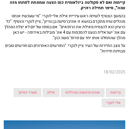
קיימות ואם לא פקולטה בינלאומית כמו הצעה שמונחת לפתחו מזה
שנה", סיפר תחילה רזניק.
בהמשך הצטרף לשיחה ראש עיריית אילת אלי לנקרי. "מי שעכשיו אנחנו
מנהלים שיח מתקדם בנושא זו אוניברסיטת בן גוריון", ציין לנקרי והוסיף: "כל
הרעיון הוא להצמיח מאילת את הרופאים". אם בסופו של יום לא יצלח המהלך
עם אונ' ישראלית הגענו להסכמות עם 4 אונ' מובילות באירופה - יש כאן
מהלך שהתחלנו אותו יחד עם פרופ' משה כהן".
על מצב התיירות של העיר ציין לנקרי: "החודשים האחרונים הם חודשים טובים
מבחינת תיירות".
18/02/2025
בריאות
אוניברסיטאות ומכללות
אילת
משרד החינוך
אלי לנקרי