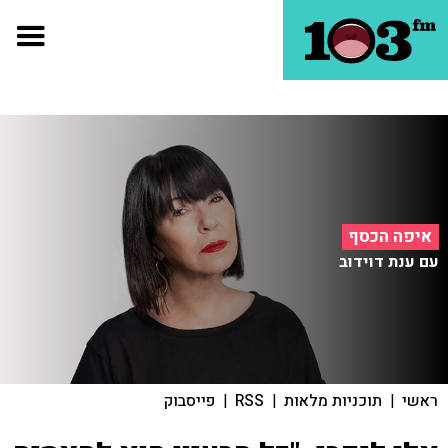
איפה הכסף
עם ענת דוידוב
ראשי
|
תוכניות מלאות
|
RSS
|
פייסבוק