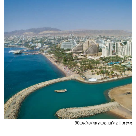
אילת
| צילום: משה שי/פלאש90