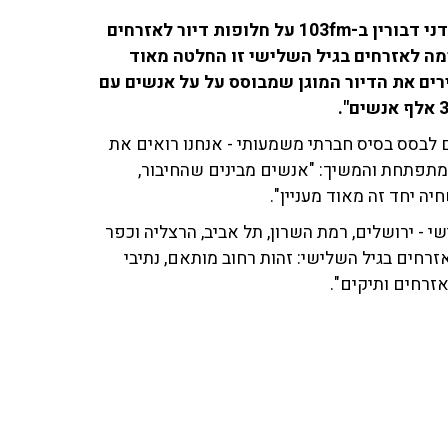
ליאור שטרסברג, מנכ"ל עמותת מטב, סיפר ליעל חביב ודני דבורין ב-103fm על חלופות דיור לאזרחים
מה לאזרחים בגיל השלישי זו החלטה מאוד
רים את הדיור המוגן שמבוסס על על אנשים עם
 לבסס בסיס חברתי משמעותי - אנחנו רואים את
מתפתחת והמשיך: "אנשים מבינים שהחיבור,
יה יחד זה מאוד מעניין".
י - ירושלים, רמת השרון, תל אביב, הרצליה וכפר
רחים בגיל השלישי: זהות רחוב מותאם, נתיבי
לאזרחים ותיקים".