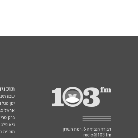
תוכניות fm
שבע תש
ינון מגל 
אראל סג"
ברק סרי 
גיא פלג
דבורה הנביאה 6, רמת השרון
תוכנית ה
radio@103.fm