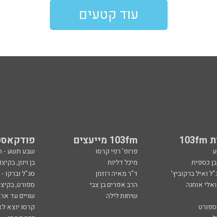
עוד קטעים
103
103fm מייעצים
פודקאסט
ע
פרופ' רפי קרסו
שבע תשע - 
ובן כספית
מיכל דליות
בן וינון, בקיצו
ל ואיל ברקוביץ'
ד"ר מאיה רוזמן
סג"ל וברקו -
ואלי אוחנה
הרב אפרים בן צבי
ספורט, בקיצו
שיחות לילה
שניים עד ארב
ספורט
קרסו יוצא לא