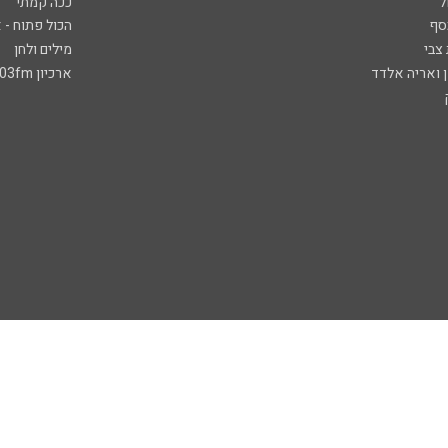
ל
ככה קמתי
סף
הכול פתוח - א
 צבי
מילים ולחן
ן ואריה אלדד
ארכיון 103fm