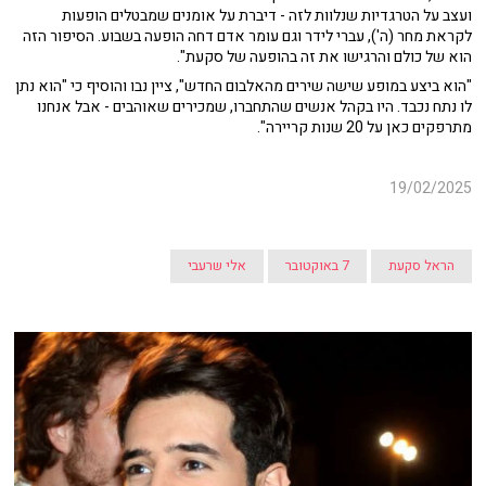
ועצב על הטרגדיות שנלוות לזה - דיברת על אומנים שמבטלים הופעות
לקראת מחר (ה'), עברי לידר וגם עומר אדם דחה הופעה בשבוע. הסיפור הזה
הוא של כולם והרגישו את זה בהופעה של סקעת".
"הוא ביצע במופע שישה שירים מהאלבום החדש", ציין נבו והוסיף כי "הוא נתן
לו נתח נכבד. היו בקהל אנשים שהתחברו, שמכירים שאוהבים - אבל אנחנו
מתרפקים כאן על 20 שנות קריירה".
19/02/2025
הראל סקעת
7 באוקטובר
אלי שרעבי