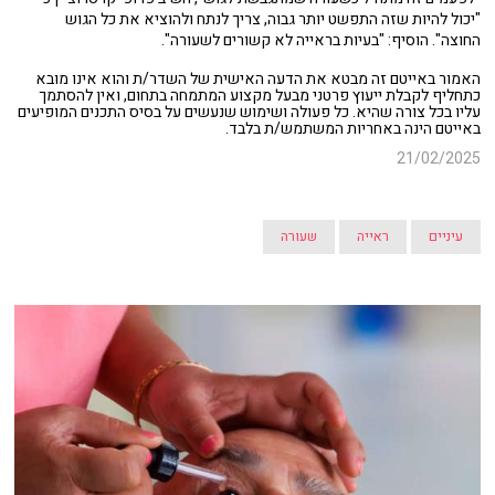
"יכול להיות שזה התפשט יותר גבוה, צריך לנתח ולהוציא את כל הגוש
החוצה". הוסיף: "בעיות בראייה לא קשורים לשעורה".
האמור באייטם זה מבטא את הדעה האישית של השדר/ת והוא אינו מובא
כתחליף לקבלת ייעוץ פרטני מבעל מקצוע המתמחה בתחום, ואין להסתמך
עליו בכל צורה שהיא. כל פעולה ושימוש שנעשים על בסיס התכנים המופיעים
באייטם הינה באחריות המשתמש/ת בלבד.
21/02/2025
עיניים
ראייה
שעורה