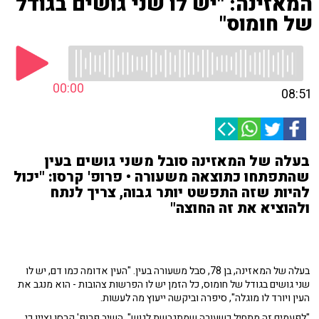
המאזינה: "יש לו שני גושים בגודל
של חומוס"
00:00
08:51
בעלה של המאזינה סובל משני גושים בעין
שהתפתחו כתוצאה משעורה • פרופ' קרסו: "יכול
להיות שזה התפשט יותר גבוה, צריך לנתח
ולהוציא את זה החוצה"
בעלה של המאזינה, בן 78, סבל משעורה בעין. "העין אדומה כמו דם, יש לו
שני גושים בגודל של חומוס, כל הזמן יש לו הפרשות צהובות - הוא מנגב את
העין ויורד לו מוגלה", סיפרה וביקשה ייעוץ מה לעשות.
"לפעמים זה מתחיל כשעורה שמתגבשת לגוש", השיב פרופ' קרסו וציין כי