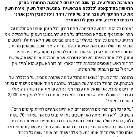
המערכת הפוליטית, כך שגם זה יתרום להרגעת הרוחות? בפרק
הראשון בפודקאסט 'כלכלה מבראשית' בהגשת יואל חשין, אירח חשין
את שר החינוך לשעבר הרב שי פירון, ויחד ניסו להבין היכן אנחנו
ניצבים כמדינה, ומה צופן לנו העתיד.
"אנחנו כל הזמן בתנועה קדימה", פתח פירון. "כל הזמן אנחנו מסתכלים על
מחר, אנחנו אף פעם לא מסתכלים על מה שהיה במובן העמוק של המילה. אני
מרגיש שאנחנו כל הזמן בתהליך בו אנחנו מבינים שעוד לא התחלנו להגשים
את הייעוד שלנו כעם ואת הסיפור שלנו כמדינה. אני חושב שבאופן מהותי,
אנחנו באמת בסוף עידן ההישרדות ותחילת עידן התקווה, ויש פה סיפור
עמוק. לכל אחד מאיתנו יש סבא וסבתא שבא מהגלות או מהשואה, עכשיו
זה דור ראשון שסבים וסבתות ילידי הארץ, זה דור ראשון שהוא 'מייד אין
ישראל' במובן העמוק של המילה.
בתגובה, הודה חשין: "כשאני מסתכל על מה שקורה מסביב, על הכלכלה, על
הביטחון, על המורל הלאומי, על העובדה שהרבה מאוד אנשים איכותיים ביותר
יורדים מהארץ, אני שואל את עצמי מניין אתה שואף את הכוח הזה. אולי
בעצם כבר שתלנו את הזרעים וכבר לא צריך אותנו בשביל להפיץ את 3,000
השנים הבאות?".
"על פי כל הקריטריונים ההיסטוריים, לא היינו אמורים להיות קיימים היום",
השיב שי. "לא היינו אתה ואני יושבים כאן היום. כי כנראה שאחרי 70 שנות
גלות, ההורים של ההורים שלנו והוריהם היו כבר מקומיים והסיפור היה נגמר.
עצם העובדה שאנחנו עדיין מדברים באותה שפה מימי בית שני, ופותחים את
אותו ספר שלומדים אותו במשך אלפי שנים, זה אומר שעם כל הכבוד