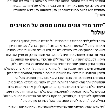
והערכה לכל כותבי התמות, התמה הזאת לא מתאימה לנו. היא לא מחזיקה
מים אפילו. אף פעם לא היינו דת של הבטחה, אלא של מימוש. המשימה
היהודית היא להיות מסוגל לשלב בין חזון למימוש. חזון ללא מימוש לא
מעניין".
"יותר מדי שנים שמנו ספוט על האויבים
שלנו"
האם נצליח, לצד ההתמודדויות הרבות של מדינת ישראל, להפוך לחברה
מאוחדת יותר? "הסיפור הוא בני אדם, וזה 'החושך הגדול'", טען שר החינוך
לשעבר. "החושך הוא לא באידיאולוגיות, ולא בעולם הרעיונות, אלא בעולם
המידות. אנחנו פשוט לא יודעים להתנהג. אני חושב שחלק מהעניין הזה הוא
תיקון. לפעמים חושך נועד כדי שתדליק אור, כדי שתשים את הספוט על
המקום הנכון. במשך יותר מידי שנים שמנו את הספוט על האויבים שלנו,
ומבפנים חיינו בחושך. עכשיו צריך להפוך את המנורה, להאיר את הפנים שלנו
ולהבין שהזנחנו את הלב ואת הנשמה, את המוח היהודי, והתעסקנו כל הזמן
בסוגיות החשובות פחות. עצם העובדה שאנחנו עדיין חושבים שכל מי
שמושחת יותר מתאים יותר להיות מנהיג, זה אומר שאנחנו לא מבינים את
הייעוד שלנו כממלכת כוהנים וגוי קדוש. הפסקנו לבחון את המנהיגות שלנו
בעיניים של מוסר, והפסקנו לחפש במנהיגים שלנו יושרה. ומידות. אני חושב
שהפסקנו להעריך דעת, השכלה, הפסקנו להריח את הריח ואת המשמעות של
המילה 'ספר'. הפכנו להיות אומה שמתנהלת כמו סרטון טיקטוק".
"כל אבא ואמא במדינת ישראל צריכים לשאול את עצמם ארבעה שאלות: