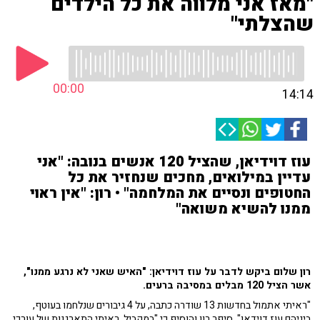
"מאז אני מלווה את כל הילדים
שהצלתי"
00:00
14:14
עוז דוידיאן, שהציל 120 אנשים בנובה: "אני
עדיין במילואים, מחכים שנחזיר את כל
החטופים ונסיים את המלחמה" • רון: "אין ראוי
ממנו להשיא משואה"
רון שלום ביקש לדבר על עוז דוידיאן: "האיש שאני לא נרגע ממנו",
אשר הציל 120 מבלים במסיבה ברעים.
"ראיתי אתמול בחדשות 13 שודרה כתבה, על 4 גיבורים שנלחמו בעוטף,
ביניהם עוז דוידאן", סיפר רון והוסיף כי "במקביל, ראיתי התארגנות של עורכי