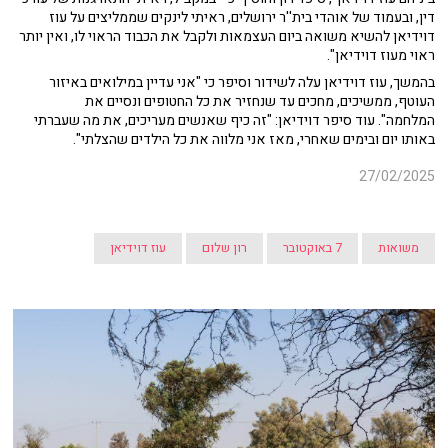
דין, ובעמוד של אוהדי בית''ר ירושלים, ראיתי לינקים שממליצים על עוז
דוידיאן להשיא משואה ביום העצמאות ולקבל את הכבוד הראוי לו, ואין יותר
ראוי מעוז דוידיאן".
בהמשך, עוז דוידיאן עלה לשידור וסיפר כי "אני עדיין במילואים באיזור
העוטף, ממשיכים, מחכים עד שנחזיר את כל החטופים ונסיים את
המלחמה". עוד סיפר דוידיאן: "זה כיף שאנשים מעריכים, את מה שעברתי
באותו יום ובימים שאחרי, מאז אני מלווה את כל הילדים שהצלתי".
27/02/2025
משואות
7 באוקטובר
רון שלום
עוז דוידיאן