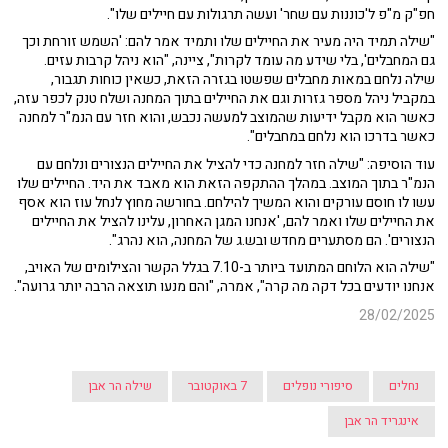
חפ"ק מ"פ ל'כוננות עם שחר' ועשה תרגולות עם חיילים שלו".
"שילה תמיד היה מעיר את החיילים שלו ותמיד אמר להם: 'השמש זורחת וכך
גם המחבלים', בלי שידע מה עומד לקרות", ציינה, "הוא ניהל קרבות עזים.
שילה נלחם במאות מחבלים שפשטו בגזרה הזאת, כשאין כוחות תגבור,
במקביל ניהל מספר גזרות וגם את החיילים בתוך המחנה ושלח טנק לכפר עזה,
כאשר הוא מקבל ידיעות שהמוצב למעשה נכבש, והוא חזר עם הנמ"ר למחנה
כאשר בדרכו הוא נלחם במחבלים".
עוד הוסיפה: "שילה חזר למחנה כדי להציל את החיילים הנצורים ונלחם עם
הנמ"ר בתוך המוצב. במהלך ההתקפה הזאת הוא מאבד את היד. החיילים שלו
עשו לו חוסם עורקים והוא המשיך להילחם. בחורשה מחוץ לנחל עוז הוא אסף
את החיילים שלו ואמר להם, 'אנחנו המגן האחרון, עלינו להציל את החיילים
הנצורים'. הם מסתערים מחדש ובש.ג של המחנה, הוא נהרג".
"שילה הוא הלוחם המתועד ביותר ב-7.10 בגלל הקשר והצילומים של האויב,
אנחנו יודעים בכל דקה מה קרה", אמרה, "והם מנעו תוצאה הרבה יותר גרועה".
28/02/2025
נחלים
סיפורי נופלים
7 באוקטובר
שילה הר אבן
אינגריד הר אבן