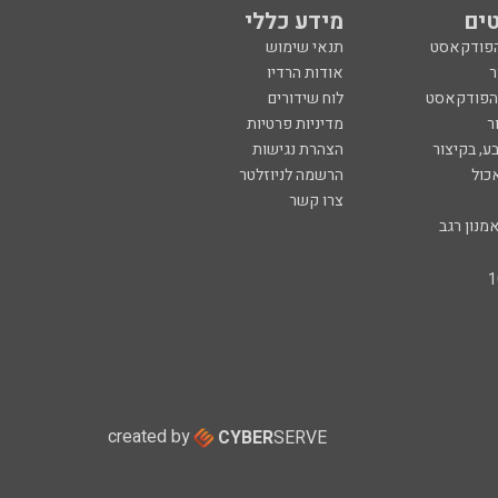
ים
מידע כללי
הפודקאסט
תנאי שימוש
ר
אודות הרדיו
 הפודקאסט
לוח שידורים
ר
מדיניות פרטיות
ע, בקיצור
הצהרת נגישות
כול
הרשמה לניוזלטר
צרו קשר
מנון רגב
created by
CYBER
SERVE