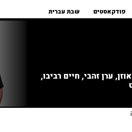
פודקאסטים
שבת עברית
זן, ערן זהבי, חיים רביבו,