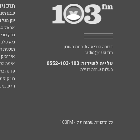
תוכניות fm
שבע תש
ינון מגל 
אראל סג"
ברק סרי 
גיא פלג
דבורה הנביאה 6, רמת השרון
תוכנית ה
radio@103.fm
איריס קו
עלייה לשידור: 0552-103-103
איפה הכ
בעלות שיחה רגילה
פנינה בת
רון קופמ
רז שכניק
כל הזכויות שמורות ל - 103FM