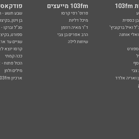
103
103fm מייעצים
פודקאסט
ע
פרופ' רפי קרסו
שבע תשע - 
ובן כספית
מיכל דליות
בן וינון, בקיצו
ל ואיל ברקוביץ'
ד"ר מאיה רוזמן
סג"ל וברקו -
ואלי אוחנה
הרב אפרים בן צבי
ספורט, בקיצו
שיחות לילה
שניים עד ארב
ספורט
קרסו יוצא לא
ל
ככה קמתי
סף
הכול פתוח - א
 צבי
מילים ולחן
ן ואריה אלדד
ארכיון 103fm