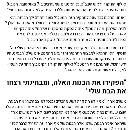
ואלוף הפיקוד וראש השב"כ, כל האנשים שמעורבים ב-7 באוקטובר, הם ב-8
בחודש היו צריכים להניח את המפתחות וללכת הביתה, לא לחכות שנה וחצי".
"אנחנו מחכים כבר שנה לתחקיר הזה. המטכ"ל בעוד יומיים ילך הביתה, הוא
יפשוט את המדים וימשיך בחייו וילך לחתונה של הבת שלו, ולאיפה אני הולך?
לבית העלמין. מה זה נותן? איפה הסקת המסקנות שלהם? איפה לקיחת
האחריות? הם צריכים הורדה בדרגה ולשבת בכלא. אני אקנה להם את
הסרבלים הכתומים, הכלא זה המקום שלהם", פסק האב השכול.
"זו הפעם ראשונה מ-7 באוקטובר שהצבא זכה ביושר באי האמון שלי פה",
הוסיף. הוא החמיא למבצעי התחקיר והזדעזע מהממצאים שלו: "הבסיס, היו
בו חורים. היו מקומות שהגדר הייתה פח, והמחבלים ידעו כל דבר במוצב. הם
ידעו הכול. שמעתם את הרמטכ"ל ואלוף הפיקוד זורקים בוץ אחד על השני -
לא, כולם אשמים, מלמעלה ועד למטה".
"הפקירו את הבנות האלה, ומבחינתי רצחו
את הבת שלי"
אשרם אמר: "אני יודע מה קרה לשי. מחבלים נכנסו למוצב ורצחו את הבנות
האלה. מפאת צנעת הפרט אחסוך את הפרטים, אבל רצחו אותן. הבנות האלה
ישבו שעתיים במיגונית כשאף אחד לא התקרב לשם. לא היה מישהו אחד,
פרט ללוחמי גולני שעשו עבודה הירואית שם. אף אחד לא פנה למישהו
שיראה איפה הבנות שלנו. אלה הבנות של אף אחד. זה התחיל הרבה לפני
ונגמר ב-7 באוקטובר. הפקירו את הבנות האלה, ומבחינתי רצחו את הבת