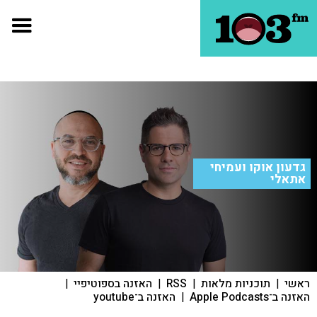
גדעון אוקו ועמיחי
אתאלי
ראשי
|
תוכניות מלאות
|
RSS
|
האזנה בספוטיפיי
|
האזנה ב־Apple Podcasts
|
האזנה ב־youtube