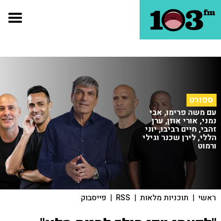
ספורט
עם משה פרימו, אבי
נמני, אורי אוזן, ערן
זהבי, חיים רביבו, יוני
הללי, לירן שכנר וגילי
ורמוט
ראשי
|
תוכניות מלאות
|
RSS
|
פייסבוק