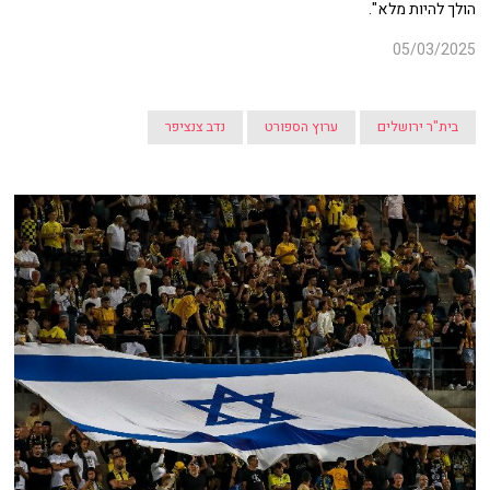
הולך להיות מלא".
05/03/2025
בית"ר ירושלים
ערוץ הספורט
נדב צנציפר