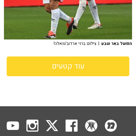
הפועל באר שבע
| צילום: ברני ארדוב/וואלה!
עוד קטעים