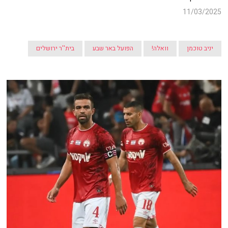
11/03/2025
יניב טוכמן
וואלה!
הפועל באר שבע
בית''ר ירושלים