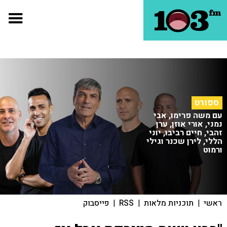
ספורט
עם משה פרימו, אבי
נמני, אורי אוזן, ערן
זהבי, חיים רביבו, יוני
הללי, לירן שכנר וגילי
ורמוט
ראשי
|
תוכניות מלאות
|
RSS
|
פייסבוק