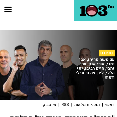
ספורט
עם משה פרימו, אבי
נמני, אורי אוזן, ערן
זהבי, חיים רביבו, יוני
הללי, לירן שכנר וגילי
ורמוט
ראשי
|
תוכניות מלאות
|
RSS
|
פייסבוק