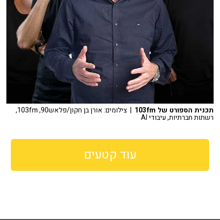
תכנית הספורט של 103fm
| צילומים: אורן בן חקון/פלאש90, 103fm,
רשתות חברתיות, עיבודי AI
עוד קטעים