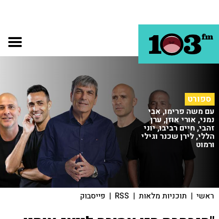
ספורט
עם משה פרימו, אבי
נמני, אורי אוזן, ערן
זהבי, חיים רביבו, יוני
הללי, לירן שכנר וגילי
ורמוט
ראשי
|
תוכניות מלאות
|
RSS
|
פייסבוק