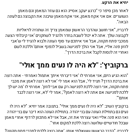
יחיא את הרקע.
לאחר מכן סיפר כי "כרגע יעקב אסייג הוא גם עוזר המאמן וגם מאמן
השוערים. אם אני אקח מאמן, אני אקח מאמן שיבנה את הקבוצה גם לעונה
הבאה".
לדבריו, "אני חושב שהדבר הראשון שמאמן צריך זה שתהיה לויאליות
לקבוצה שלך. אתה לא יכול לשבת בחדר ולהגיד לשחקנים 'אני קיבלתי הצעה
ממכבי פתח תקווה, אבל אני איתכם עד סוף העונה ולבוא להגיד לי ש'אבי
לוזון פנה אליי, אבל אני הולך לפגישה בשביל לנפנף אותם' וללכת לשם
ואחרי זה לנסות לקבל את ברכת הדרך".
ברקוביץ': "לא היה לו נעים ממך אולי"
"הוא הגיע היום, אני אמרתי לו 'אני דיברתי איתך אתמול ואמרתי - אתה רוצה
את ברכת הדרך? תגיד לי', אבל הוא אמר לי 'אני לא רוצה לאמן את מכבי
פתח תקווה, אני רוצה ללכת לפגישה רק עם אבי לוזון'. אמרתי לו 'מה יש לך
ללכת לפגישה אם אתה לא רוצה לאמן?', אמר לי 'לא, אני רוצה לכבד
אותם'".
ברקוביץ השיב: "לא היה לו נעים ממך אולי". בתגובה אמר יחיא: "לא היה לו
נעים גם בתחילת העונה עם בני יהודה. בתחילת העונה הוא דיבר עם בני יהודה
ואז הוא פנה אליי ואני עצרתי את זה, אבל אני לא מתכוון לרדוף אחרי מאמן
שבכל חודשיים-שלושה רוצה ללכת למקום אחר".
לדבריו, "הדבר הראשון ששאלתי אותו, 'אתה רוצה ללכת למכבי פתח תקווה?