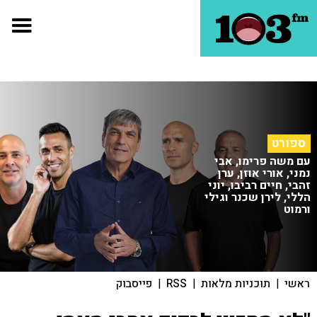
ספורט
עם משה פרימו, אבי
נמני, אורי אוזן, ערן
זהבי, חיים רביבו, יוני
הללי, לירן שכנר וגילי
ורמוט
ראשי
|
תוכניות מלאות
|
RSS
|
פייסבוק