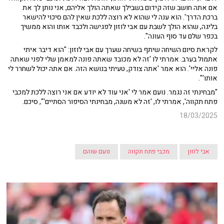
אם אתה חושב שזה קידום בשבילך שאתה הולך אליהם, אני נותן לך את
ברכת הדרך'. הוא ענה לי שהוא לא רוצה ללכת שאין להם סיכוי להישאר
בליגה, שהוא הולך לשבת עם אבי לוזון לפגישה ולכבד אותו והוא ממשיך
בכפר שלם עד סוף העונה".
לקראת סיום השיחה שיתף בשיחה שערך עם אבי לוזון: "הוא דיבר איתי
אתמול בערב. אמרתי לו 'זה לא מכובד שאתה פונה למאמן שלי לפני שאתה
פונה אליי'. הוא אמר 'אתה צודק, טעיתי בנושא הזה. אם אתה יכול לשחרר לי
אותו'".
"מבחינתי זה נגמר. נועם אמר לי 'אני עוד לא יודע אם אני רוצה ללכת למכבי
פתח תקווה', אמרתי לו, 'זה לא משנה, מבחינתי הסיפור הסתיים'", סיכם.
18/03/2025
אבי לוזון
מכבי פתח תקווה
נועם שוהם