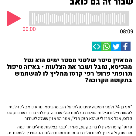
שבור זה גם כואב
00:00
08:09
המאזין סיפר שלפני מספר ימים הוא נפל
מהכיסא, נחבל ושבר את הצלעות • באיזה טיפול
תרופתי פרופ' רפי קרסו ממליץ לו להשתמש
בתקופה הקרובה?
"אני בן 74 ולפני חמישה ימים נפלתי על הגב מהכיסא. נורא כואב לי. הלכתי
לעשות צילום וגיליתי שאחת הצלעות שלי שבורה. קיבלתי כדור בשם רוקסט
פלוס, אבל אמרו לי שהוא חזק מדי", אמר המאזין שעלה לשידור.
פרופ' קרסו האזין לו ברוב קשב, ואמר: "שבר בצלעות מחלים תוך כמה
שבועות, ולא צריך לשים עליו גבס או תחבושות וכלום. מה שצריך לעשות זה