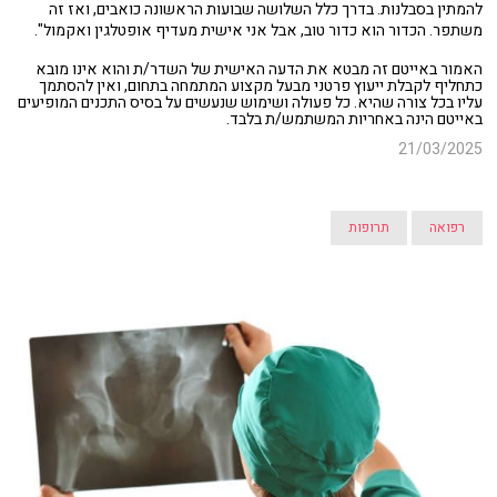
להמתין בסבלנות. בדרך כלל השלושה שבועות הראשונה כואבים, ואז זה
משתפר. הכדור הוא כדור טוב, אבל אני אישית מעדיף אופטלגין ואקמול".
האמור באייטם זה מבטא את הדעה האישית של השדר/ת והוא אינו מובא
כתחליף לקבלת ייעוץ פרטני מבעל מקצוע המתמחה בתחום, ואין להסתמך
עליו בכל צורה שהיא. כל פעולה ושימוש שנעשים על בסיס התכנים המופיעים
באייטם הינה באחריות המשתמש/ת בלבד.
21/03/2025
רפואה
תרופות