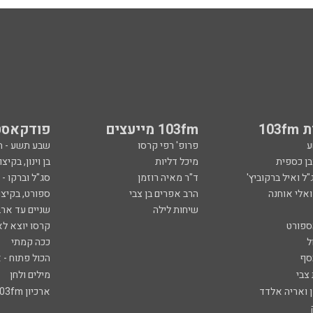
103
103fm מייעצים
פודקאסט
ע
פרופ' רפי קרסו
שבע תשע - 
ובן כספית
מיכל דליות
בן וינון, בקיצו
ל ואיל ברקוביץ'
ד"ר מאיה רוזמן
סג"ל וברקו -
ואלי אוחנה
הרב אפרים בן צבי
ספורט, בקיצו
שיחות לילה
שניים עד ארב
ספורט
קרסו יוצא לא
ל
ככה קמתי
סף
הכול פתוח - א
 צבי
מילים ולחן
ן ואריה אלדד
ארכיון 103fm