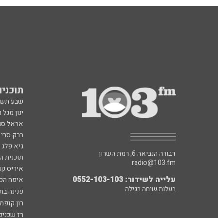
תוכניות fm
שבע תש
ינון מגל 
אראל סג"
ברק סרי 
גיא פלג
דבורה הנביאה 6, רמת השרון
תוכנית ה
radio@103.fm
איריס קו
עלייה לשידור: 0552-103-103
איפה הכ
בעלות שיחה רגילה
פנינה בת
רון קופמ
רז שכניק