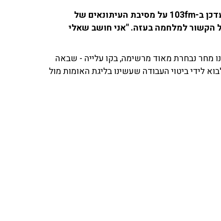
שלומי ברזל, ראש אגף ההסברה בהתאחדות לכדורגל, עדכן ב-103fm על מסיבת העיתונאים של
ל הקשור למלחמה בעזה. "אני חושב שאלי
ו מחר נבחרת מאוד מרשימה, בקו עלייה - שבאה
וא לידי ביטוי העבודה שעשינו בליגת האומות מול