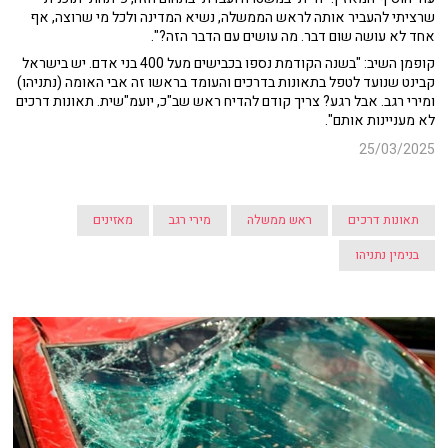
שרציתי להעביר אותה לראש הממשלה, נשיא המדינה ולכל מי שרוצה, אף
אחד לא עושה שום דבר. מה עושים עם הדבר הזה?".
קופמן השיב: "בשנה הקודמת נספו בכבישים מעל 400 בני אדם. יש בישראל
קבינט שנועד לטפל בתאונות בדרכים והעומד בראשו זה אבי האומה (נתניהו)
ומירי רגב. אבל רגע? צריך קודם להדיח ראש שב"כ, יועמ"שית. תאונות דרכים
לא מעניינות אותם".
25/03/2025
תאונות דרכים
ראש ממשלה
מירי רגב
מאזינים
בנימין נתניהו