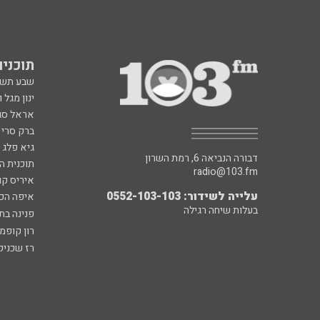
תוכניות fm
שבע תש
ינון מגל 
אראל סג"
ברק סרי 
גיא פלג
דבורה הנביאה 6, רמת השרון
תוכנית ה
radio@103.fm
איריס קו
עלייה לשידור: 0552-103-103
איפה הכ
בעלות שיחה רגילה
פנינה בת
רון קופמ
רז שכניק