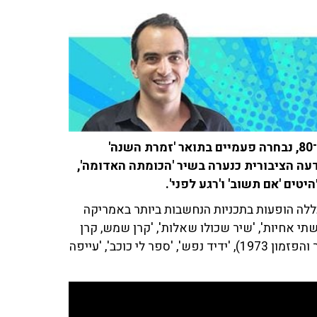
עדנה לב הייתה אחת הכוכבות הגדולות בשנות ה־70 וה־80, נבחרה פעמיים בתואר 'זמרת השנה'
 הציבורית כנערה בשיר 'הכומתה האדומה',
ים 'אם תשוב' ו'רגע לפני'.
ללה הופעות בתכניות הנחשבות ביותר באמריקה
שתי אחיות', 'שיר שכולו שאלות', 'קרן שמש, קרן
זוהר', 'את ואני נולדנו בתש"ח' (השיר הזוכה בפסטיבל הזמר והפזמון 1973), 'ידיד נפש', 'ספר לי כוכב', 'עייפה