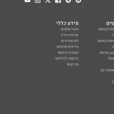
ים
מידע כללי
הפודקאסט
תנאי שימוש
ר
אודות הרדיו
 הפודקאסט
לוח שידורים
ר
מדיניות פרטיות
ע, בקיצור
הצהרת נגישות
כול
הרשמה לניוזלטר
צרו קשר
מנון רגב