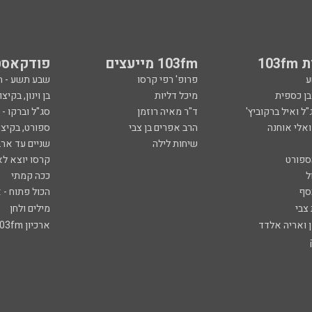
103
103fm מייעצים
פודקאסט
ע
פרופ' רפי קרסו
שבע תשע - 
ובן כספית
מיכל דליות
בן וינון, בקיצו
ל ואיל ברקוביץ'
ד"ר מאיה רוזמן
סג"ל וברקו -
ואלי אוחנה
הרב אפרים בן צבי
ספורט, בקיצו
שיחות לילה
שניים עד ארב
ספורט
קרסו יוצא לא
ל
ככה קמתי
סף
הכול פתוח - א
 צבי
מילים ולחן
ן ואריה אלדד
ארכיון 103fm