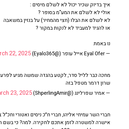
איך בדיוק שכיר יכול לא לשלם מיסים :
אולי לא לשלם את המע"מ בסופר ?
לא לשלם את הבלו (חצי מהמחיר) על בנזין במשאבה
או להגיד למעביד לא לנקות במקור ?
נו באמת
rch 22, 2025
— Eyal Ofer אייל עופר (@Eyalo365)
מחכה כבר לליל סדר, לקטע בהגדה שמשה מגיע לפרעה וא
שרון דרמר מטפל בזה
rch 23, 2025
— אמיר שפרלינג (@ShperlingAmir)
חברי השר עמיחי אליהו, חברי ח״כ ניסים ואטורי וחכ״ל
אישרה למשטרה לזמן אתכם לחקירה. למה? כי בשם חס