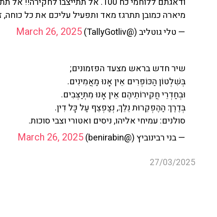
ודאגתם ללוחמי כח 100. אל תתייצבו לחקירה!! אל תתייצבו לחקירה!!
מיארה כמובן תתרגז מאד ותפעיל עליכם את כל כוחה, 
March 26, 2025
— טלי גוטליב (@TallyGotliv)
שיר חדש בראש מצעד הפזמונים;
בְּשִׁלְטוֹן הַכּוֹפְרִים אֵין אָנוּ מַאֲמִינִים.
וּבְחַדְרֵי חֲקִירוֹתֵיהֶם אֵין אָנוּ מִתְיַצְּבִים.
בְּדֶרֶךְ הַהֶפְקֵרוּת נֵלֵךְ, נְצַפְצֵף עַל כָּל דִין.
סולנים: עמיחי אליהו, ניסים ואטורי וצבי סוכות.
March 26, 2025
— בני רבינוביץ (@benirabin)
27/03/2025