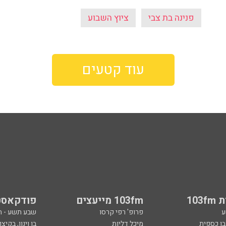
פנינה בת צבי
ציוץ השבוע
עוד קטעים
103
103fm מייעצים
פודקאסט
ע
פרופ' רפי קרסו
שבע תשע - 
ובן כספית
מיכל דליות
בן וינון, בקיצו