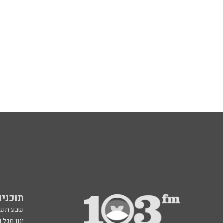
תוכניות fm
שבע תש
ינון מגל 