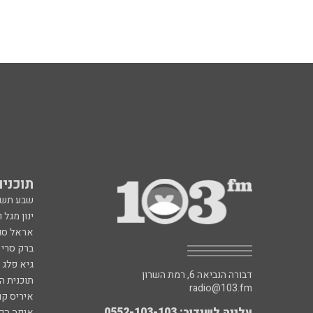
תוכניות fm
שבע תש
ינון מגל 
אראל סג"
ברק סרי 
גיא פלג
דבורה הנביאה 6, רמת השרון
תוכנית ה
radio@103.fm
איריס קו
עלייה לשידור: 0552-103-103
איפה הכ