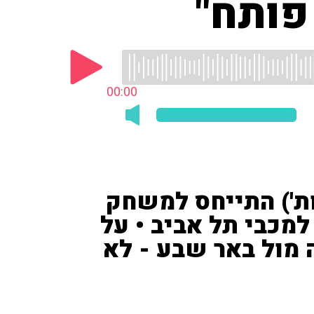
 פותח"
00:00
ות') התייחס למשחק
למכבי תל אביב • על
מול באר שבע - לא