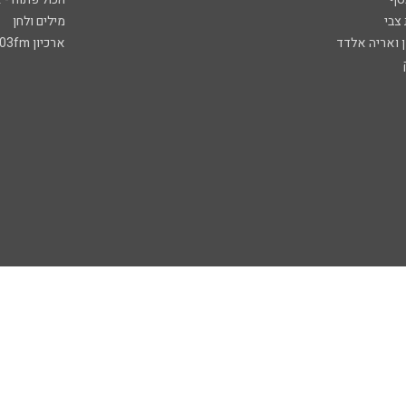
 צבי
מילים ולחן
ן ואריה אלדד
ארכיון 103fm