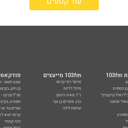
עוד קטעים
103
103fm מייעצים
פודקאסט
ע
פרופ' רפי קרסו
שבע תשע - 
ובן כספית
מיכל דליות
בן וינון, בקיצו
ל ואיל ברקוביץ'
ד"ר מאיה רוזמן
סג"ל וברקו -
ואלי אוחנה
הרב אפרים בן צבי
ספורט, בקיצו
שיחות לילה
שניים עד ארב
ספורט
קרסו יוצא לא
ל
ככה קמתי
סף
הכול פתוח - א