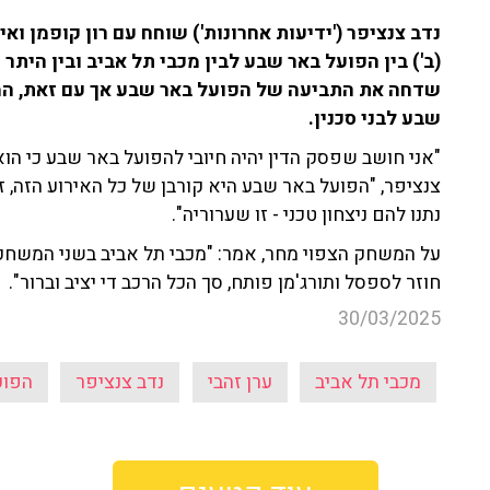
נדב צנציפר ('ידיעות אחרונות') שוחח עם רון קופמן ו
(ב') בין הפועל באר שבע לבין מכבי תל אביב ובין הית
שדחה את התביעה של הפועל באר שבע אך עם זאת, המ
שבע לבני סכנין.
"אני חושב שפסק הדין יהיה חיובי להפועל באר שבע כי הוא
צנציפר, "הפועל באר שבע היא קורבן של כל האירוע הזה, ז
נתנו להם ניצחון טכני - זו שערוריה".
על המשחק הצפוי מחר, אמר: "מכבי תל אביב בשני המשחקי
חוזר לספסל ותורג'מן פותח, סך הכל הרכב די יציב וברור".
30/03/2025
מכבי תל אביב
ערן זהבי
נדב צנציפר
הפוע