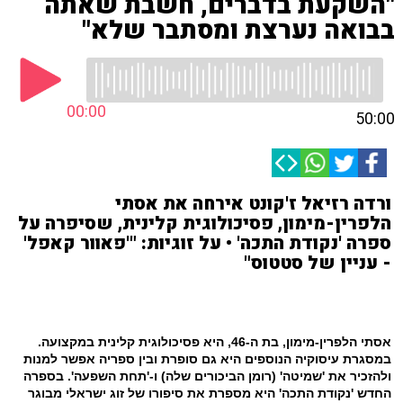
"השקעת בדברים, חשבת שאתה
בבואה נערצת ומסתבר שלא"
00:00
50:00
ורדה רזיאל ז'קונט אירחה את אסתי
הלפרין-מימון, פסיכולוגית קלינית, שסיפרה על
ספרה 'נקודת התכה' • על זוגיות: "'פאוור קאפל'
- עניין של סטטוס"
אסתי הלפרין-מימון, בת ה-46, היא פסיכולוגית קלינית במקצועה.
במסגרת עיסוקיה הנוספים היא גם סופרת ובין ספריה אפשר למנות
ולהזכיר את 'שמיטה' (רומן הביכורים שלה) ו-'תחת השפעה'. בספרה
החדש 'נקודת התכה' היא מספרת את סיפורו של זוג ישראלי מבוגר