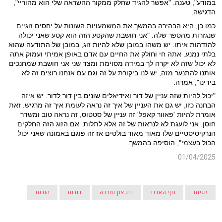
במודע", טענה. "אפשר להגיד שחלק ממקור ההשראה שלי הוא מהוריי",
הדגישה.
כמו כן, היא הבהירה בהמשך את המשמעויות השונות על יחסים זוגיים
שנגזרות מהספר שלה. "אני חושבת שהקטע הזה הוא קטע שאני יכולה
להזדהות איתו. יש משהו במובן שלא להיות זוג, במובן של התודעה שהוא
בלתי נמנע. אתה חי וחולק את החיים עם אדם באופן אמיתי ועמוק אתה
לא יכול שזה לא יקרה לך במידה מסוימת ומצד שני אני חושבת שמחנכים
אותנו להתנער מזה, יש לנו ביקורת על זה וגם עם אנחנו רוצים זה לא
בידינו", אמרה.
"יכול להיות שזה עניין של דור ואידיאלים שונים בין דור לדור. יש איזה
הבחנה כזו, יש גם את העניין של איך זה נראה לעומת איך זה מרגיש. זאת
אומרת להיות 'פאוור קאפל' זה עניין של סטטוס, זה נראה טוב ומשדר
חוסן. אני לועגת לא לנראות של זה אלא לתלות. אם הזוג הזה החלקים
הנרקיסיסטיים שלו מאוד מאוד בולטים אז זה פוגם באמונה שאני יכול
הכול בעצמי", הוסיפה בהמשך.
01/04/2025
זוגיות
גוף האדם
דיכאון וחרדה
דורות
הורות