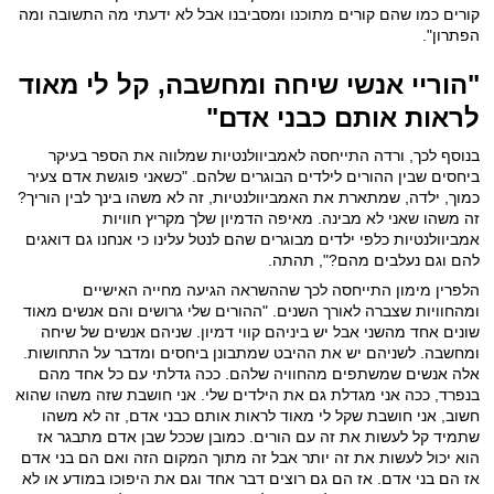
קורים כמו שהם קורים מתוכנו ומסביבנו אבל לא ידעתי מה התשובה ומה
הפתרון".
"הוריי אנשי שיחה ומחשבה, קל לי מאוד
לראות אותם כבני אדם"
בנוסף לכך, ורדה התייחסה לאמביוולנטיות שמלווה את הספר בעיקר
ביחסים שבין ההורים לילדים הבוגרים שלהם. "כשאני פוגשת אדם צעיר
כמוך, ילדה, שמתארת את האמביוולנטיות, זה לא משהו בינך לבין הוריך?
זה משהו שאני לא מבינה. מאיפה הדמיון שלך מקריץ חוויות
אמביוולנטיות כלפי ילדים מבוגרים שהם לנטל עלינו כי אנחנו גם דואגים
להם וגם נעלבים מהם?", תהתה.
הלפרין מימון התייחסה לכך שההשראה הגיעה מחייה האישיים
ומהחוויות שצברה לאורך השנים. "ההורים שלי גרושים והם אנשים מאוד
שונים אחד מהשני אבל יש ביניהם קווי דמיון. שניהם אנשים של שיחה
ומחשבה. לשניהם יש את ההיבט שמתבונן ביחסים ומדבר על התחושות.
אלה אנשים שמשתפים מהחוויה שלהם. ככה גדלתי עם כל אחד מהם
בנפרד, ככה אני מגדלת גם את הילדים שלי. אני חושבת שזה משהו שהוא
חשוב, אני חושבת שקל לי מאוד לראות אותם כבני אדם, זה לא משהו
שתמיד קל לעשות את זה עם הורים. כמובן שככל שבן אדם מתבגר אז
הוא יכול לעשות את זה יותר אבל זה מתוך המקום הזה ואם הם בני אדם
אז הם בני אדם. אז הם גם רוצים דבר אחד וגם את היפוכו במודע או לא