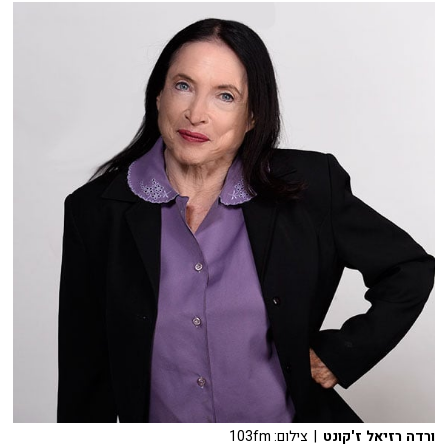
ורדה רזיאל ז'קונט
| צילום: 103fm