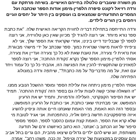
מן השורה שעוברים טלטלה בחייהם האישיים. בשיחה מרתקת עם
ורדה רזיאל ז'קונט סיפרה הלפרין-מימון אודות הספר שכתבה ועל
המסרים התודעתיים שנמצאים בו ועוסקים בין היתר על יחסים זוגיים
ויחסים בין הורים לילדים.
ורדה התייחסה בתחילת דבריה לחווית הקריאה האישית שלה. "את כתבת
ספר נורא מיוחד. אני רוצה להגיד לך מכיוון שאין כאן טלוויזיה, אני רוצה
לספר לך שבבליינד דייט בינינו, אחרי שקראתי את הספר שלך, אני לא
ציפיתי לראות מישהי שנראית כמוך. ספר שנכתב על ידי מישהי מבוגרת.
את נראית לי צעירה, את טענת שאת לא כל כך צעירה ועדיין את צעירה,
אסתי הלפרין-מימון הספר שלך נקרא 'נקודת ההתכה', אני רוצה לספר
למאזינים שהתקשיתי להכין את הפגישה הזו, אהבתי כל כך כל עמוד ויחד
עם זאת, על מה מדברים? על מה כתבת?", שיתפה ורדה במונולוג
הפתיחה שלה.
אסתי הלפרין מימון ניתחה את עלילת הספר ומוסר ההשכל הנובע ממנו.
"זו השאלה שהכי קשה לענות עליה גם בספר הזה 'נקודת ההתכה'. תמיד
יש את הסיפור הקונקרטי, העלילה והדמויות, ותמיד יש את הרעיון
המופשט. אני מבחינתי שאני כותבת, אני כותבת על הרעיון המופשט,
ובספר הזה הוא האמת, מהי האמת שאנחנו חיים אותה וניסיון להשיג
איזה פרספקטיבה חדשה ביחס אליה, כהתפכחות. אני אגיד לטובת מי
שלא קרא את הספר, האמת קצת עמום כהסבר לספר, הספר מספר
סיפור של זוג הכתוב ב-'אנחנו', הוא כתוב כאיזשהו זרם של תודעה
משותפת, זוג שיש להם ילדים גדולים שיצאו מהבית, הם גרים בתל אביב
והם עוסקים במקצועות של יצירה וטיפול, זה ככה, משהו רחב", אמרה.