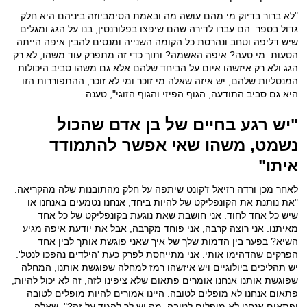
"לא ברור בדיוק מי מהם עושה מה ובאמת הסימביוזה ביניהם היא חלק
גדול בספר. הם עברו לדירה שהם שיפצו בפלורנטין, בנו על הגג ומגלים
שיש דליפה וטחב ונהרסת כל הקומה השנייה ומנסים להבין איפה הייתה
הטעות. מי טעה? איפה האשמה? ותוך כדי זה מתפרק עוד משהו, לא רק
הגג ולא רק איזשהו איום על הביחד שלהם אלא גם משהו סביב היכולות
המנטליות שלהם, יש איזה שאלה מי זוכר ומי לא זוכר, ההתפוררות הזו
היא גם סביב התודעה, הגוף הפיזי והגוף הזוגי", טענה.
"יש רגע בחיים של בן אדם שהכול
נשמט, משהו שאי אפשר להתמודד
איתו"
לאחר מכן ורדה רזיאל ז'קונט שיתפה על חלק מהתובנות שלה מהקריאה.
"את נותנת את הקונפליקט של להיות ביחד, אנחנו נטמעים באנחנו או
שיש כל אחד לחוד. אני חושבת שאת נוגעת בקונפליקט של כל אחד
מאיתנו. אני רוצה קרבה, אני פוחד מקרבה, אבל את יודעת איפה מגיע
השיא? בפער בין הדמות שלך של איך שאני פוגשת אותך לבין אחד
הפרקים שהדהימו אותי. אני מתייחסת לפרק כעת 'הילדים נהפכו לנטל'.
יש תהליכים ביולוגיים ויש איזשהו רמז למחלה שפוגשת אותנו, המחלה
שפוגשת אותנו אנחנו אומרים פתאום שלא ציפינו לזה, זה לא יכול להיות,
פתאום אנחנו לא מופלים לטובה. היינו אמורים להיות מופלים לטובה
ופתאום אנחנו לא מופלים לטובה. מה יש לך להגיד על זה?", שאלה.