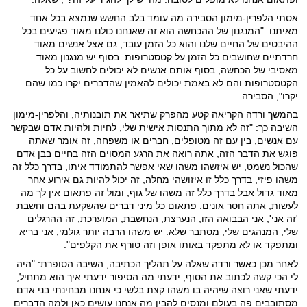
אסתי הלפרין-מימון הסבירה מה עומד בלב החשש שנמצא בכל אחד
מאיתנו. "המנגנון של ההכחשה הוא זה שאנחנו כולנו מאוד פגיעים בכל
ההיבטים של החיים שלנו והוא כל הזמן עובד, גם אצל אנשים מאוד
חרדתיים שחושבים כל הזמן על קטסטרופות. בסוף יש מנגנון מאוד
מאסיבי של הכחשה, בסוף אותם אנשים לא יכולים לחשוב על כל
הקטסטרופות והם לא באמת יכולים להאמין שהדברים יקרו כמו שהם
יקרו", הסבירה.
בהמשך ורדה הקריאה קטע מהפרק שתיאר את תובנותיה, והלפרין-מימון
השיבה כך: "זה לא מתוך התנסות אישית שלי, לחיות ולהיות אדם שבקשר
עם אנשים, בין עם זה מטופלים, חברים או משפחה, זה אומר שאתה
פוגש את הדבר הזה, אתה רואה את הרגע המסוים הזה בחיים בבן אדם
שהכול נשמט, יש איזשהו משהו שאי אפשר להתמודד איתו, בדרך כלל זה
משהו פיזי, בדרך כלל זו איזושהי מחלה, זה יכול להיות גם אירוע אחר
מאוד גדול אבל בדרך כלל זה משהו של גוף, ומול זה פתאום אין לך מה
לעשות, אתה חסר אונים. פתאום כל מיני דברים שהשקעת בהם וחשבת
'זה אני', אני הבבואה הזו, הנערצת, הנחשבת, המוערכת, זה ההרגלים
שלי, המנהגים שלי, מסתבר שלא. יש משהו הרבה יותר גולמי, אני בריא
ומתפקד או לא מתפקד באותו אופן וזה טורף את הקלפים".
לאחר מכן כאשר ורדה שאלה על תהליך הכתיבה, השיבה הסופרת: "היה
לי הכי קשה לכתוב את הסוף, ידעתי מה הסיפור ידעתי איך הוא מתחיל,
ידעתי שאני רוצה שיהיה בו משהו קצת בלשי כי אנחנו מבחינתי בני אדם
מסתובבים פה בעולם ומנסים להבין מה אנחנו עושים כאן ולמה הדברים