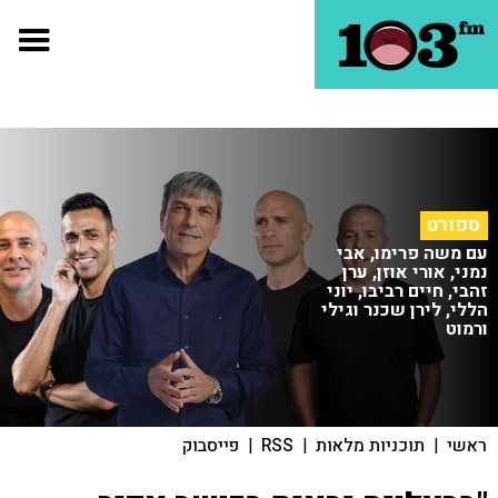
ספורט
עם משה פרימו, אבי
נמני, אורי אוזן, ערן
זהבי, חיים רביבו, יוני
הללי, לירן שכנר וגילי
ורמוט
ראשי
|
תוכניות מלאות
|
RSS
|
פייסבוק