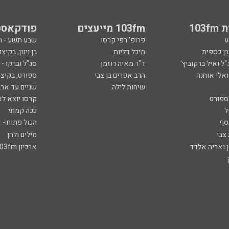
103
103fm מייעצים
פודקאסט
ע
פרופ' רפי קרסו
שבע תשע - 
ובן כספית
מיכל דליות
בן וינון, בקיצו
ל ואיל ברקוביץ'
ד"ר מאיה רוזמן
סג"ל וברקו -
ואלי אוחנה
הרב אפרים בן צבי
ספורט, בקיצו
שיחות לילה
שניים עד ארב
ספורט
קרסו יוצא לא
ל
ככה קמתי
סף
הכול פתוח - א
 צבי
מילים ולחן
ן ואריה אלדד
ארכיון 103fm