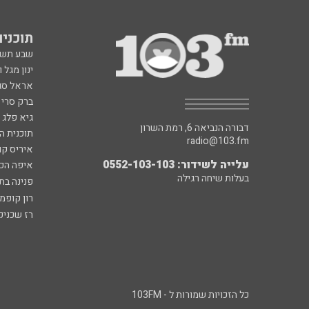
תוכניות fm
שבע תש
ינון מגל 
אראל סג"
ברק סרי 
גיא פלג
דבורה הנביאה 6, רמת השרון
תוכנית ה
radio@103.fm
איריס קו
עלייה לשידור: 0552-103-103
איפה הכ
בעלות שיחה רגילה
פנינה בת
רון קופמ
רז שכניק
כל הזכויות שמורות ל - 103FM