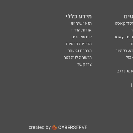
ים
מידע כללי
הפודקאסט
תנאי שימוש
ר
אודות הרדיו
 הפודקאסט
לוח שידורים
ר
מדיניות פרטיות
ע, בקיצור
הצהרת נגישות
כול
הרשמה לניוזלטר
צרו קשר
מנון רגב
created by
CYBER
SERVE