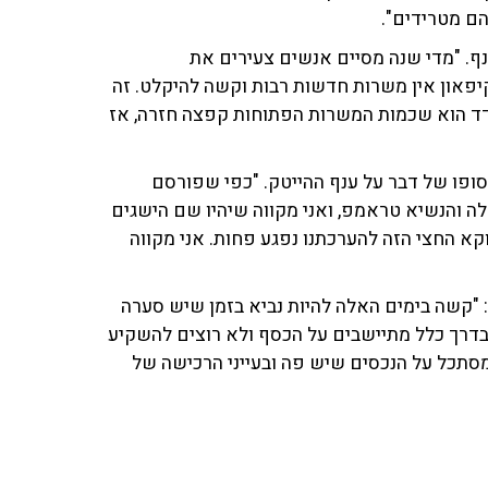
הם מטרידים".
ף. "מדי שנה מסיים אנשים צעירים את
קיפאון אין משרות חדשות רבות וקשה להיקלט. זה
ודד הוא שכמות המשרות הפתוחות קפצה חזרה, אז
בסופו של דבר על ענף ההייטק. "כפי שפורסם
ה והנשיא טראמפ, ואני מקווה שיהיו שם הישגים
וקא החצי הזה להערכתנו נפגע פחות. אני מקווה
ום נשאל כיצד הוא רואה את שנת 2025, ואמר: "קשה בימים האלה להיות נביא בזמן שיש סערה
בדרך כלל מתיישבים על הכסף ולא רוצים להשקיע
מסתכל על הנכסים שיש פה ובעייני הרכישה של