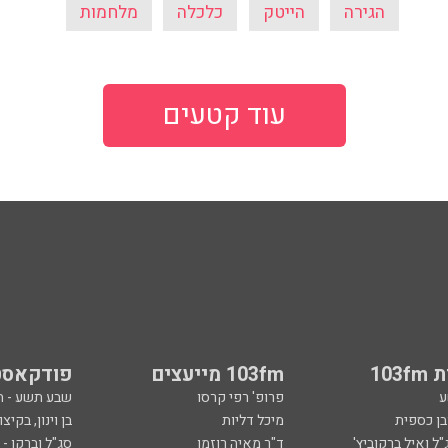
הגירה
הייטק
כלכלה
מלחמות
עוד קטעים
103
103fm מייעצים
פודקאסט
ע
פרופ' רפי קרסו
שבע תשע - 
ובן כספית
מיכל דליות
בן וינון, בקיצו
ל ואיל ברקוביץ'
ד"ר מאיה רוזמן
סג"ל וברקו -