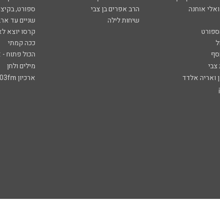
ואלי אוחנה
הרב אפרים בן צבי
ספורט, בקיצו
שיחות לילה
שניים עד ארב
ספורט
קרסו יוצא לא
ל
ככה קמתי
סף
הכול פתוח - א
 צבי
מילים ולחן
ן ואריה אלדד
ארכיון 103fm