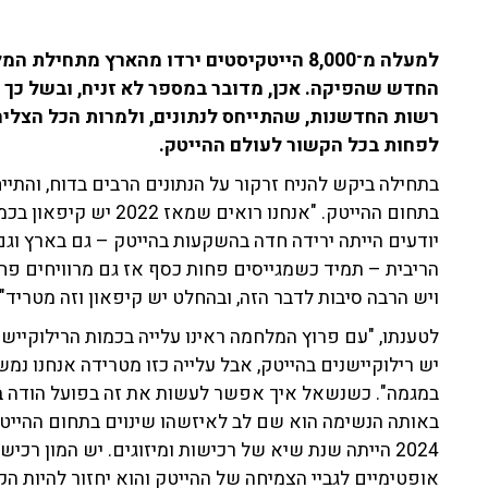
למעלה מ־8,000 הייטקיסטים ירדו מהארץ מתח
החדש שהפיקה. אכן, מדובר במספר לא זניח, ובשל כך ב
לפחות בכל הקשור לעולם ההייטק.
בתחילה ביקש להניח זרקור על הנתונים הרבים בדוח, והתי
יודעים הייתה ירידה חדה בהשקעות בהייטק – גם בארץ וגם ב
הריבית – תמיד כשמגייסים פחות כסף אז גם מרוויחים פחו
ויש הרבה סיבות לדבר הזה, ובהחלט יש קיפאון וזה מטריד".
לטענתו, "עם פרוץ המלחמה ראינו עלייה בכמות הרילוקיישנ
יש רילוקיישנים בהייטק, אבל עלייה כזו מטרידה אנחנו נמש
במגמה". כשנשאל איך אפשר לעשות את זה בפועל הודה בי
באותה הנשימה הוא שם לב לאיזשהו שינוים בתחום ההייטק,
אופטימיים לגביי הצמיחה של ההייטק והוא יחזור להיות ה