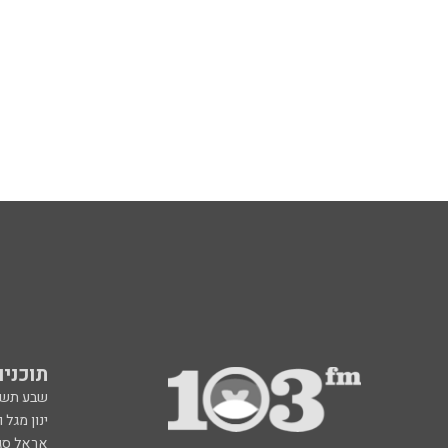
תוכניות fm
שבע תש
ינון מגל 
אראל סג"