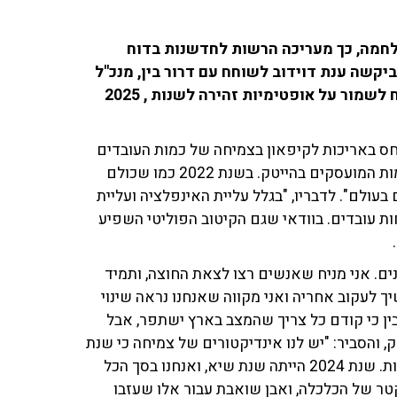
ילת המלחמה, כך מעריכה הרשות לחדשנות בדוח
יקשה ענת דוידוב לשוחח עם דרור בין, מנכ"ל
רשות החדשנות, שהתייחס לנתונים, ולמרות הכל הצליח לשמור על אופטימיות זהירה לשנות , 2025
יחס באריכות לקיפאון בצמיחה של כמות העובדים
בתחום ההייטק. "אנחנו רואים שמאז 2022 יש קיפאון בכמות המועסקים בהייטק. בשנת 2022 כמו שכולם
עולם". לדבריו, "בגלל עליית האינפלציה ועליית
ת עובדים. בוודאי שגם הקיטוב הפוליטי השפיע
ים. אני מניח שאנשים רצו לצאת החוצה, ותמיד
יך לעקוב אחריה ואני מקווה שאנחנו נראה שינוי
ן כי קודם כל צריך שהמצב בארץ ישתפר, אבל
 והסביר: "יש לנו אינדיקטורים של צמיחה כי שנת
2024 הייתה שנת שיא של רכישות ומיזוגים. יש המון רכישות. שנת 2024 הייתה שנת שיא, ואנחנו בסך הכל
קטר של הכלכלה, ואבן שואבת עבור אלו שעזבו