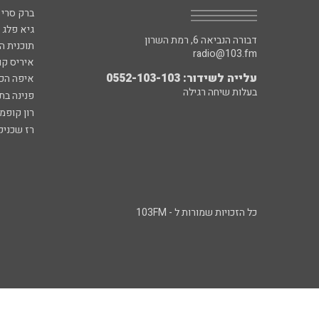
ברק סרי 
גיא פלג
דבורה הנביאה 6, רמת השרון
תוכנית ה
radio@103.fm
איריס קו
עלייה לשידור: 0552-103-103
איפה הכ
בעלות שיחה רגילה
פנינה בת
רון קופמ
רז שכניק
כל הזכויות שמורות ל - 103FM