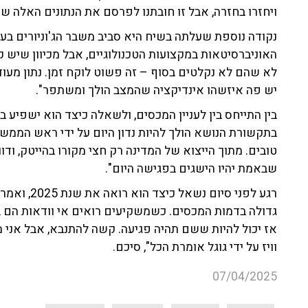
ויחזרו בחזרה, אבל זו חובתנו לפרסם את הנתונים האלה ש
נקודה נוספת שעלתה בשיח היא סביב משבר הג'וניורים בענ
האוניברסיטאות במקצועות הטכנולוגיים, אבל מכיוון שיש 
לא שהם לא נקלטים בסוף – זה פשוט לוקח זמן. נתון מע
יש פה איזשהו אינדיקציה שהמצב הולך ומשתפר".
בין התייחס בין לעניין המכסים, ולשאלה כיצד הוא ישפיע 
בתקשורת הנושא הולך להיות נדון היום על ידי ראש הממשל
טובים. מתוך הייצוא של המדינה רק חצי מקורו בהייטק, ודו
שבאמת יהיו הישגים בפגישה היום".
רגע לפני סי
גדולה בדמות המכסים. כשמשקיעים רואים אי וודאות הם 
אז יכול להיות ששם תהיה פגיעה. קשה להתנבא, אבל אני 
וויז על ידי גוגל אומרת הכל", סיכם.
07/04/2025