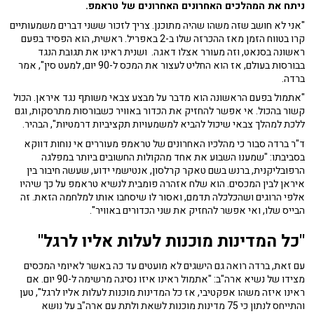
ניתח את המהלכים האחרונים האחרונים של טראמפ.
"אני לא חושב שזה משהו שהיה מתוכנן. צריך לזכור ששני דברים משמעותיים
קרו בטווח הזמן מאז ההכרזה שלו ב-2 באפריל. ראשית, הוא הפסיד בפעם
ראשונה בסנאט, וזה מעורר אצלו דאגה. ושנית ראינו את תגובת הנגד
בבורסות בעולם, אז הוא החליט לעצור את המכס ל-90 יום, למעט סין", אמר
ברדה.
"אתמול בפעם הראשונה הוא מדבר על מבצע צבאי משותף נגד איראן. הכול
קשור בהכול. אי אפשר להחזיק את הכדור באוויר כשבורסות מתרסקות, וגם
ללכת למהלך צבאי שיכול להביא למשמעויות תקציביות דרמטיות", הבהיר.
ד"ר ברדה סבור כי מהלכיו האחרונים של טראמפ מעוררים אי נוחות דווקא
בסביבתו: "שמענו השבוע את אחד מהקולות החשובים ביותר במפלגה
הרפובליקנית, ברנש בשם טאקר קרלסון, אנטישמי ידוע, שעשה חיבור בין
איראן לבין המכסים. הוא שלח אזהרה פומבית לנשיא טראמפ על כך שיהיו
אלפי הרוגים ושהכלכלה תדמם, ואסור לו שיסחבו אותו למלחמה הזאת. זה
הבייס שלו, ואי אפשר להחזיק את שני הכדורים באוויר".
"כל המדינות מוכנות לעלות אליו לרגל"
עם זאת, ברדה רואה גם הישגים לא מועטים עד כה באשר לאיומי המכסים
מצידו של נשיא ארה"ב: "אתמול ראינו איזו נסיגה מרשימה ל-90 יום. אם
ראינו איזה משהו אפקטיבי, אז כל המדינות מוכנות לעלות אליו לרגל", טען
והתייחס לנתון כי 75 מדינות מוכנות לשאת ולתת עם ארה"ב על נושא