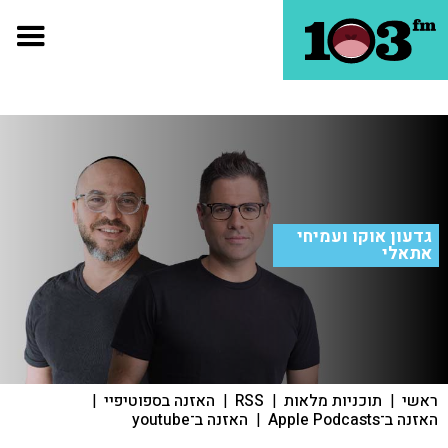
גדעון אוקו ועמיחי
אתאלי
ראשי
|
תוכניות מלאות
|
RSS
|
האזנה בספוטיפיי
|
האזנה ב־Apple Podcasts
|
האזנה ב־youtube