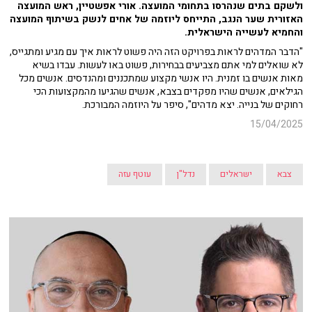
ולשקם בתים שנהרסו בתחומי המועצה. אורי אפשטיין, ראש המועצה
האזורית שער הנגב, התייחס ליוזמה של אחים לנשק בשיתוף המועצה
והחמיא לעשייה הישראלית.
"הדבר המדהים לראות בפרויקט הזה היה פשוט לראות איך עם מגיע ומתגייס,
לא שואלים למי אתם מצביעים בבחירות, פשוט באו לעשות. עבדו בשיא
מאות אנשים בו זמנית. היו אנשי מקצוע שמתכננים ומהנדסים. אנשים מכל
הגילאים, אנשים שהיו מפקדים בצבא, אנשים שהגיעו מהמקצועות הכי
רחוקים של בנייה. יצא מדהים", סיפר על היוזמה המבורכת.
15/04/2025
צבא
ישראלים
נדל"ן
עוטף עזה