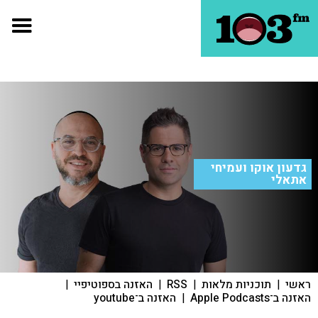
גדעון אוקו ועמיחי
אתאלי
ראשי
|
תוכניות מלאות
|
RSS
|
האזנה בספוטיפיי
|
האזנה ב־Apple Podcasts
|
האזנה ב־youtube