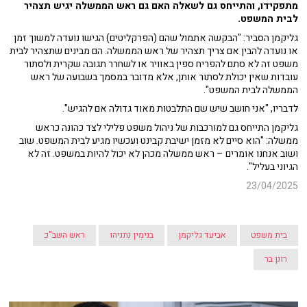
מתפקידו, והתייחס גם לשאלה האם גם ראש הממשלה יגיש תצהיר
לבית המשפט.
גליקמן הסביר: "הבקשה אתמול שהם (הפרקליטים) הגישו נועדה למשוך זמן
או נועדה להבין אם צריך תצהיר של ראש הממשלה. הם מבינים שתצהיר לבית
משפט זה לא סתם להפריח ספין באוויר או לשחרר תגובה שקרית ולסתור
עובדות שאין יכולת לסתור אותן, אלא מדובר במסמך בשבועה של ראש
הממשלה לבית המשפט".
לדבריו, "אני חושב שיש שם התלבטות מאוד גדולה אם להגיש".
גליקמן התייחס גם למורכבות של ניהול משפט פלילי לצד כהונה כראש
ממשלה: "הוא סיים לא מזמן ישיבת קבינט ועכשיו מגיע לבית המשפט. שוב
ושוב אנחנו אומרים – ראש ממשלה מכהן לא יכול להיות במשפט. זה לא
הגיוני בעליל".
23/04/2025
בית משפט
אביעד גליקמן
בנימין נתניהו
ראש השב"כ
רונן בר