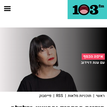
איפה הכסף
עם ענת דוידוב
ראשי
|
תוכניות מלאות
|
RSS
|
פייסבוק