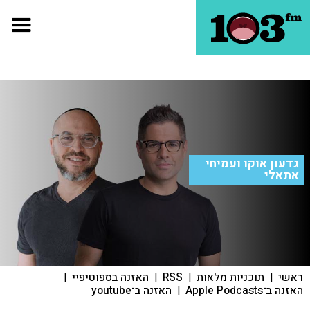
גדעון אוקו ועמיחי
אתאלי
ראשי
|
תוכניות מלאות
|
RSS
|
האזנה בספוטיפיי
|
האזנה ב־Apple Podcasts
|
האזנה ב־youtube