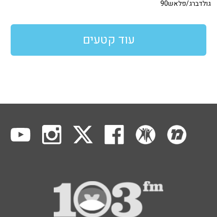
גולדברג/פלאש90
עוד קטעים