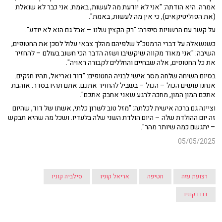
אמרה. היא הודתה: "אני לא יודעת מה לעשות, באמת. אני כבר לא שואלת
(את הפוליטיקאים), כי אין מה לעשות, באמת".
על קשר עם הרשויות סיפרה: "רק הקצין שלנו – אבל גם הוא לא יודע".
כשנשאלה על דברי הרמטכ"ל שלפיהם מהלך צבאי עלול לסכן את החטופים,
השיבה: "אני מאוד מקווה שיקשיבו ושזה הדבר הכי חשוב בעולם – להחזיר
את כל החטופים, אלה שבחיים והחללים לקבורה ראויה".
בסיום השיחה שלחה מסר אישי לבניה החטופים: "דוד ואריאל, תהיו חזקים.
אנחנו עושים הכול – הכול – בשביל להחזיר אתכם. אתם תהיו בסדר. אוהבת
אתכם המון המון, מחכה לרגע שאני אחבק אתכם".
וציינה גם ברכה אישית לכלתה: "מזל טוב לשרון כלתי, אשתו של דוד, שהיום
זה יום ההולדת שלה – היום הולדת השני שלה בלעדיו. ושכל מה שהיא תבקש
– יתגשם כמה שיותר מהר".
05/05/2025
רצועת עזה
חטיפה
אריאל קוניו
סילביה קוניו
דודו קוניו