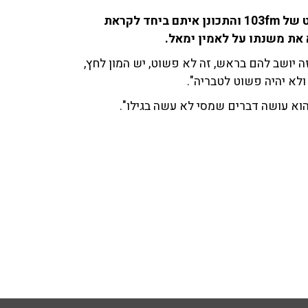
אורי אוזן ('ספורט 1') שוחח עם החברים באולפן הספורט של 103fm והתכונן איתם ביחד לקראת
 את משנתו על לאמין ימאל.
ה יושב להם בראש, זה לא פשוט, יש המון לחץ,
לא יהיה פשוט לטבריה".
 הוא עושה דברים שמסי לא עשה בגילו".