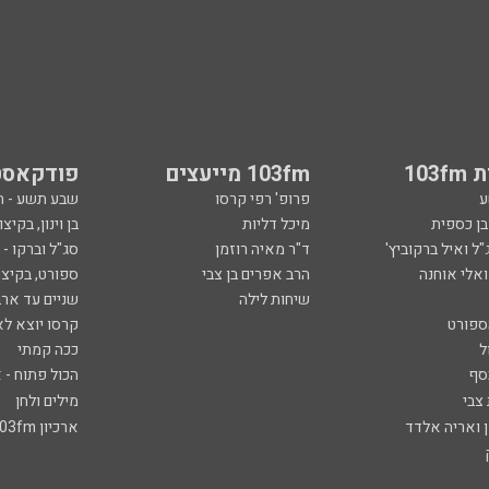
103
103fm מייעצים
פודקאסט
ע
פרופ' רפי קרסו
שבע תשע - 
ובן כספית
מיכל דליות
בן וינון, בקיצו
ל ואיל ברקוביץ'
ד"ר מאיה רוזמן
סג"ל וברקו -
ואלי אוחנה
הרב אפרים בן צבי
ספורט, בקיצו
שיחות לילה
שניים עד ארב
ספורט
קרסו יוצא לא
ל
ככה קמתי
סף
הכול פתוח - א
 צבי
מילים ולחן
ן ואריה אלדד
ארכיון 103fm