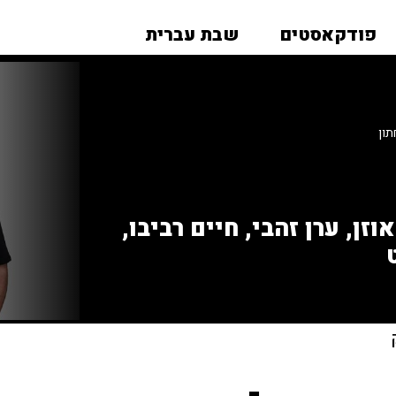
פודקאסטים
שבת עברית
ון
זן, ערן זהבי, חיים רביבו,