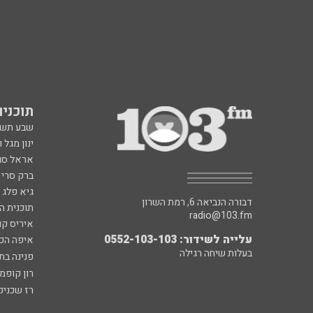
תוכניות fm
שבע תש
ינון מגל 
אראל סג"
ברק סרי 
גיא פלג
דבורה הנביאה 6, רמת השרון
תוכנית ה
radio@103.fm
איריס קו
עלייה לשידור: 0552-103-103
איפה הכ
בעלות שיחה רגילה
פנינה בת
רון קופמ
רז שכניק