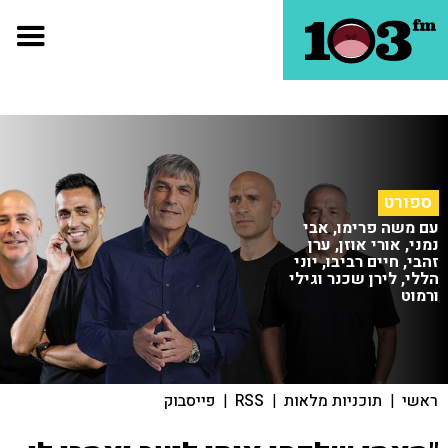
ספורט
עם משה פרימו, אבי
נמני, אורי אוזן, ערן
זהבי, חיים רביבו, יוני
הללי, לירן שכנר וגילי
ורמוט
ראשי
|
תוכניות מלאות
|
RSS
|
פייסבוק