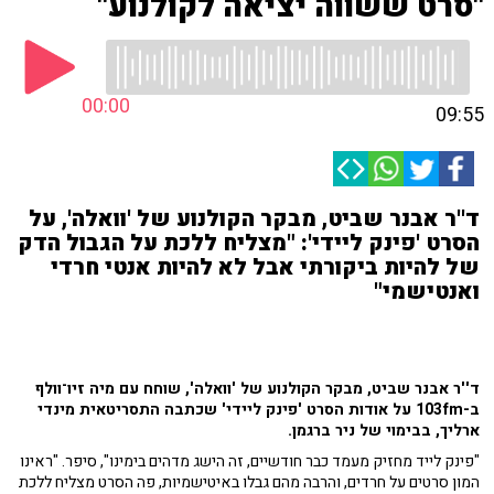
"סרט ששווה יציאה לקולנוע"
00:00
09:55
ד''ר אבנר שביט, מבקר הקולנוע של 'וואלה', על
הסרט 'פינק ליידי': "מצליח ללכת על הגבול הדק
של להיות ביקורתי אבל לא להיות אנטי חרדי
ואנטישמי"
ד''ר אבנר שביט, מבקר הקולנוע של 'וואלה', שוחח עם מיה זיו־וולף
ב-103fm על אודות הסרט 'פינק ליידי' שכתבה התסריטאית מינדי
ארליך, בבימוי של ניר ברגמן.
"פינק לייד מחזיק מעמד כבר חודשיים, זה הישג מדהים בימינו", סיפר. "ראינו
המון סרטים על חרדים, והרבה מהם גבלו באיטישמיות, פה הסרט מצליח ללכת