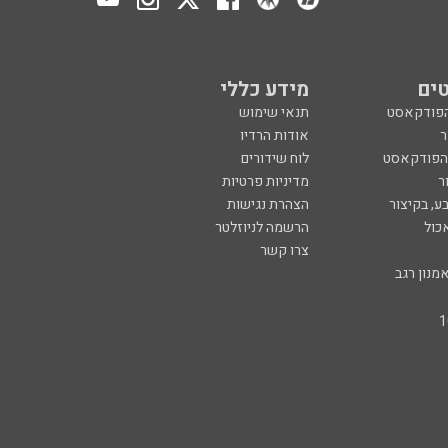
ים
מידע כללי
הפודקאסט
תנאי שימוש
ר
אודות הרדיו
 הפודקאסט
לוח שידורים
ר
מדיניות פרטיות
ע, בקיצור
הצהרת נגישות
כול
הרשמה לניוזלטר
צרו קשר
מנון רגב