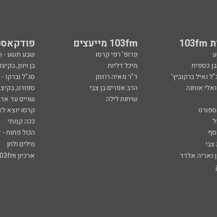
103
103fm מייעצים
פודקאסט
ע
פרופ' רפי קרסו
שבע תשע - 
ובן כספית
מיכל דליות
בן וינון, בקיצו
ל ואיל ברקוביץ'
ד"ר מאיה רוזמן
סג"ל וברקו -
ואלי אוחנה
הרב אפרים בן צבי
ספורט, בקיצו
שיחות לילה
שניים עד ארב
ספורט
קרסו יוצא לא
ל
ככה קמתי
סף
הכול פתוח - א
 צבי
מילים ולחן
ן ואריה אלדד
ארכיון 103fm