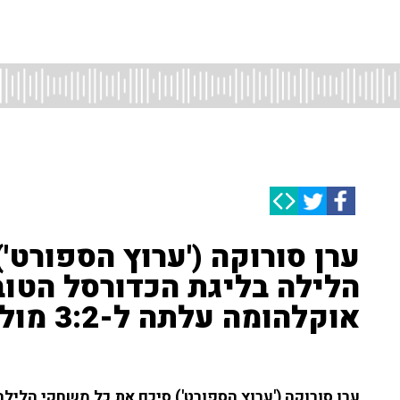
ערן סורוקה ('ערוץ הספורט'
הלילה בליגת הכדורסל הטוב
אוקלהומה עלתה ל-3:2 מול דנבר
ערן סורוקה ('ערוץ הספורט') סיכם את כל משחקי הליל