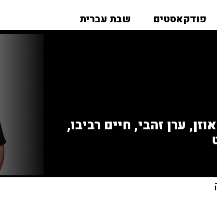
פודקאסטים
שבת עברית
זן, ערן זהבי, חיים רביבו,