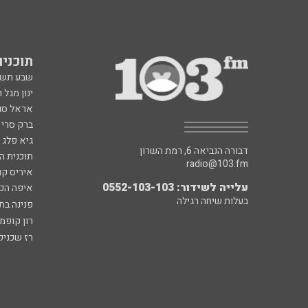
תוכניות fm
שבע תש
ינון מגל 
אראל סג"
ברק סרי 
גיא פלג
דבורה הנביאה 6, רמת השרון
תוכנית ה
radio@103.fm
איריס קו
עלייה לשידור: 0552-103-103
איפה הכ
בעלות שיחה רגילה
פנינה בת
רון קופמ
רז שכניק