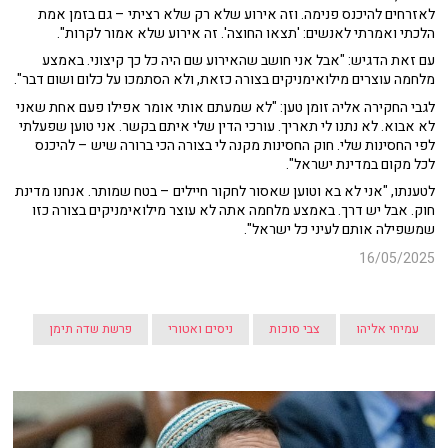
לאזרחים להיכנס פנימה. וזה אירוע שלא רק שלא רציתי – גם בזמן אמת
הלכתי ואמרתי לאנשים: 'תצאו החוצה'. זה אירוע שלא אמור לקרות".
עם זאת הדגיש: "אבל אני חושב שהאירוע שם היה כל כך קיצוני. באמצע
מלחמה עוצרים מילואימניקים בצורה כזאת, ולא הסתמכו על כלום ושום דבר".
לגבי החקירה אליה זומן טען: "לא שמעתם אותי אומר אפילו פעם אחת שאני
לא אבוא. לא נתנו לי תאריך. עורכי הדין שלי איתם בקשר. אני טוען שפעלתי
לפי החסינות שלי. חוק החסינות מקנה לי בצורה הכי ברורה שיש – להיכנס
לכל מקום במדינת ישראל".
לטענתו, "אני לא בא וטוען שאסור לחקור חיילים – בטח שמותר. אנחנו מדינת
חוק. אבל יש דרך. באמצע מלחמה אתה לא עוצר מילואימניקים בצורה כזו
שמשפילה אותם לעיני כל ישראל".
16/05/2025
עמיחי אליהו
צבי סוכות
ניסים ואטורי
פרשת שדה תימן