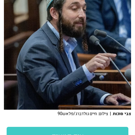
צבי סוכות
| צילום: חיים גולדברג/פלאש90