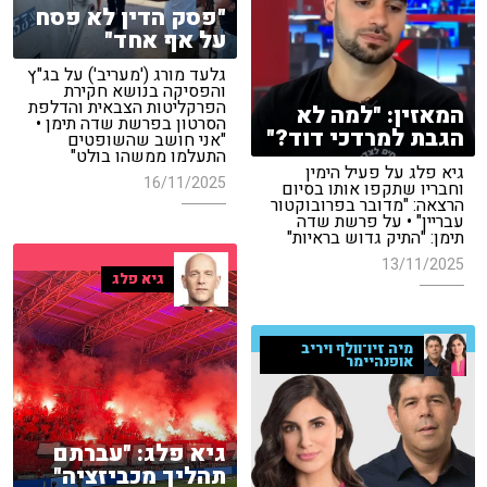
"פסק הדין לא פסח
על אף אחד"
גלעד מורג ('מעריב') על בג"ץ
והפסיקה בנושא חקירת
הפרקליטות הצבאית והדלפת
המאזין: "למה לא
הסרטון בפרשת שדה תימן •
הגבת למרדכי דוד?"
"אני חושב שהשופטים
התעלמו ממשהו בולט"
גיא פלג על פעיל הימין
16/11/2025
וחבריו שתקפו אותו בסיום
הרצאה: "מדובר בפרובוקטור
עבריין" • על פרשת שדה
תימן: "התיק גדוש בראיות"
13/11/2025
גיא פלג
מיה זיו־וולף ויריב
אופנהיימר
גיא פלג: "עברתם
תהליך מכביזציה"