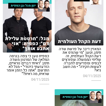
ינון מגל ובן כספית
מגל: "חרטטת עלילת
דעת הקהל העולמית
דם"; כספית: "אני
אתבע אותך"
המאזין דיבר על פרשת שדה
תימן, וטען: "מי שהורס את
דעת הקהל העולמית, זה
כספית טען כי צפה בגרסה
שליחי הממשלה שפורצים
המלאה של הסרטון משדה
לבסיס ומפריעים לחבר'ה
תימן: "ראיתי דברים נוראיים,
לעשות חקירה" • מה חשב
הזדעזעתי כיהודי" • מגל לא
גיא?
התרשם: "אתה כל הזמן אומר
שראית, מה ראית?"
04/11/2025
04/11/2025
ינון מגל ובן כספית