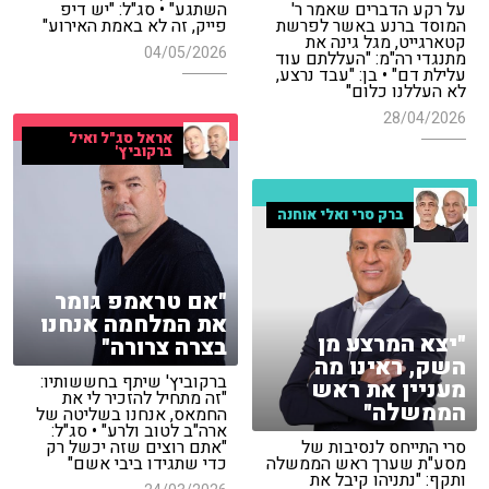
על רקע הדברים שאמר ר'
השתגע" • סג"ל: "יש דיפ
המוסד ברנע באשר לפרשת
פייק, זה לא באמת האירוע"
קטארגייט, מגל גינה את
04/05/2026
מתנגדי רה"מ: "העללתם עוד
עלילת דם" • בן: "עבד נרצע,
לא העללנו כלום"
28/04/2026
אראל סג"ל ואיל
ברקוביץ'
ברק סרי ואלי אוחנה
"אם טראמפ גומר
את המלחמה אנחנו
"יצא המרצע מן
בצרה צרורה"
השק, ראינו מה
ברקוביץ' שיתף בחששותיו:
מעניין את ראש
"זה מתחיל להזכיר לי את
הממשלה"
החמאס, אנחנו בשליטה של
ארה"ב לטוב ולרע" • סג"ל:
סרי התייחס לנסיבות של
"אתם רוצים שזה יכשל רק
מסע"ת שערך ראש הממשלה
כדי שתגידו ביבי אשם"
ותקף: "נתניהו קיבל את