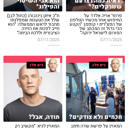
"ראית כמה רצו עם
הוא אבי השיסוי
שנורקלים?"
והפילוג"
פרופ' אריה אלדד על
ח"כ איתן גינזבורג (כחול לבן)
החיפוש אחר מכשיר הטלפון
שלל את הטענות שמפלגתו
של הפצ"רית • קופמן: "הקטע
תחבור לראש הממשלה: "הוא
הכי גדול זה המכתב של
חייב לפנות את הזירה
הפורום לישראל ירוקה"
הציבורית וללכת הביתה"
07/11/2025
07/11/2025
גיא פלג
גיא פלג
חכמים ולא צודקים?
תודה, אבל?
המאזין על פרשת שדה תימן:
המאזין לגיא: "מקשיב רק