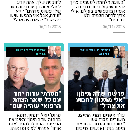
"בשעת מלחמה לפעמים צריך
לתוכנית שלך, אתה יודע
להיות שיקול דעת, גם ככה
למה? אתה בן אדם שהיושר
אנחנו מוכפשים בעולם, אולי
שלו פשוט מדהים" • גיא:
צריך להיות חכמים ולא
"תודה, אבל אני מרגיש שיש
צודקים"
פה אבל" • האם היה אבל?
06/11/2025
06/11/2025
ניסים משעל וענת
אריה אלדד וג'וש
דוידוב
בריינר
פרשת שדה תימן:
"מסרתי עדות יחד
"אני מתכוון לתבוע
עם כל שאר הצוות
את צה"ל"
הרפואי שהיה שם"
עו"ד אפרים דמרי, המייצג
פרופ' יואל דונחין, רופא
חשודים מכוח 100:
במחנה שדה תימן: "ראינו את
"משפחות נהרסו, הרסו את
הפציעה, התחילו להגיד 'אנסו
מיטב בנינו ואנשים צריכים
אותו', אמרתי 'לא אנסו אותו,