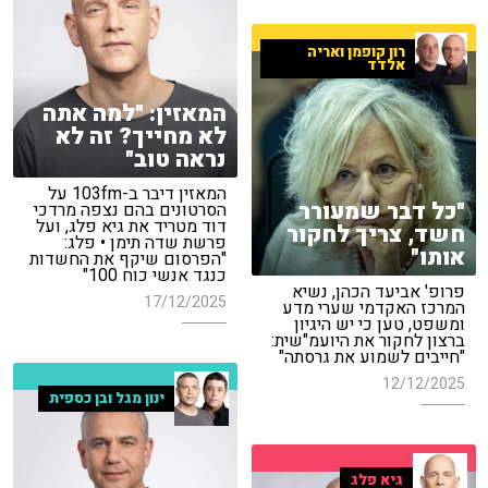
רון קופמן ואריה
אלדד
המאזין: "למה אתה
לא מחייך? זה לא
נראה טוב"
המאזין דיבר ב-103fm על
"כל דבר שמעורר
הסרטונים בהם נצפה מרדכי
דוד מטריד את גיא פלג, ועל
חשד, צריך לחקור
פרשת שדה תימן • פלג:
אותו"
"הפרסום שיקף את החשדות
כנגד אנשי כוח 100"
פרופ' אביעד הכהן, נשיא
17/12/2025
המרכז האקדמי שערי מדע
ומשפט, טען כי יש היגיון
ברצון לחקור את היועמ"שית:
"חייבים לשמוע את גרסתה"
12/12/2025
ינון מגל ובן כספית
גיא פלג