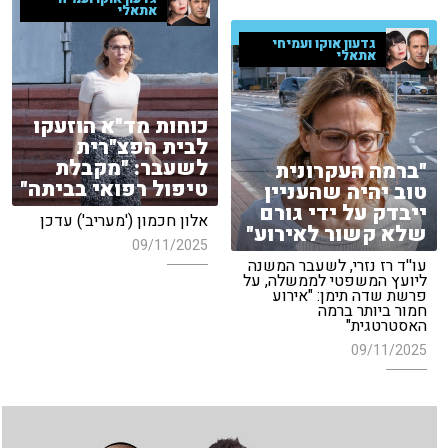
אתאלי
גדעון אוקו ועמיחי
אתאלי
כוחות מד"א הוזעקו
לבית הפצ"רית
לשעבר: "מקבלת
"ברמה העקרונית
טיפול רפואי בביתה"
טוב יהיה שהעניין
ייבדק על ידי גורם
אלון חכמון ('מעריב') עדכן
שלא קשור לאירוע"
09/11/2025
עו''ד רז נזרי, לשעבר המשנה
ליועץ המשפטי לממשלה, על
פרשת שדה תימן: "אירוע
חמור ביותר ברמה
האסטרטגית"
09/11/2025