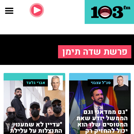
פרשת שדה תימן
סג"ל עצבני
אברי גלעד
"גם ממדאני וגם
הממשל יודע שאת
המטוסים שלו הוא
"עדיין לא שמענו
יכול להחזיק רק
התנצלות על עלילת