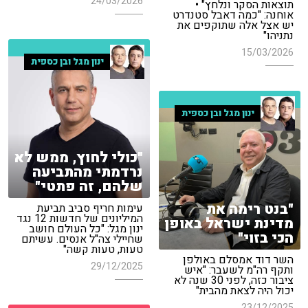
24/03/2026
תוצאות הסקר ונלחץ" •
אוחנה: "כמה דאבל סטנדרט
יש אצל אלה שתוקפים את
נתניהו"
15/03/2026
ינון מגל ובן כספית
ינון מגל ובן כספית
"כולי לחוץ, ממש לא
נרדמתי מהתביעה
שלהם, זה פתטי"
"בנט רימה את
עימות חריף סביב תביעת
המיליונים של חדשות 12 נגד
מדינת ישראל באופן
ינון מגל: "כל העולם חושב
הכי בזוי"
שחיילי צה"ל אנסים. עשיתם
טעות, טעות קשה"
השר דוד אמסלם באולפן
29/12/2025
ותקף רה"מ לשעבר: "איש
ציבור כזה, לפני 30 שנה לא
יכול היה לצאת מהבית"
23/12/2025