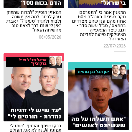
בישראל"
הדם בכוח 100"
המאזין אמר כי "התפרסם
המאזין הוסיף: "למרות שהתיק
סקר צעירים בארה"ב ו-60
נזרק לביוב. למה אין יושרה
אחוז מהם ענו שהם מצדדים
ולבוא ולהגיד 'טעינו'?" • אברי:
בחמאס", סג"ל עשה סדר •
"אין לי שום דרך לצאת טוב
וגם: כיצד המאפייה
מהשיחה הזאת"
האיטלקית סייעה למדינה
06/05/2026
הצעירה?
22/07/2026
אראל סג"ל ואיל
ברקוביץ'
ינון מגל ובן כספית
"עד שיש לי זוגיות
נהדרת - הורסים לי"
"אתם תשלמו על מה
שעשיתם לאנשים"
ברקו שיתף והוסיף: "שמו לי
תמונת AI, זה לא אני. העולם