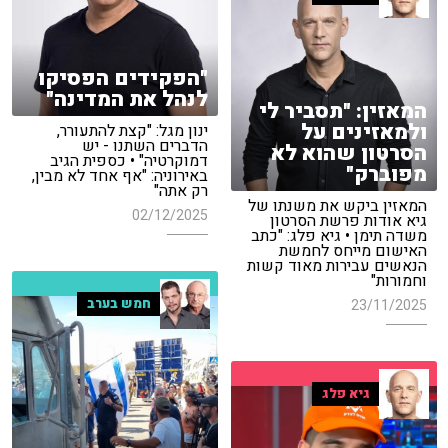
"הפקידים הפסיקו
לנהל את המדינה"
המאזין: "תסביר לי
ולמאזינים על
ינון מגל: "קצת להתעורר,
הדברים השתנו - יש
הסרטון שהוא לא
דמוקרטיה" • כספית הגיב
מפוברק"
באירוניה: "אף אחד לא מבין,
רק אתה"
המאזין ביקש את משנתו של
02/12/2025
גיא אודות פרשת הסרטון
משדה תימן • גיא פלג: "כתב
האישום מייחס לחמשת
הנאשים עבירות מאוד קשות
וחמורות"
חמש בערב
23/11/2025
גיא פלג