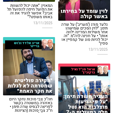
המאזין: "אתה יכול להשוות
את הפועל חיפה להפועל תל
לוין עומד על בחירתו
אביב? אפשר להגיד את זה
באשר קולה
באותו משפט?"
13/11/2025
גלעד מורג ('מעריב') על שדה
תימן: "לוין הסכים שמישהו
אחר משירות המדינה ילווה
אותו" • על חנינה לרה"מ: "זה
יכול להיות סוג של קמפיין או
ספין"
אריה אלדד וג'וש
בריינר
13/11/2025
אראל סג"ל ואיל
ברקוביץ'
"חקירה פוליטית
שמטרתה לא לגלות
את חקר האמת"
העציר משדה תימן:
חה''כ צבי סוכות נחקר היום
"על פי ידיעות
באזהרה במשטרה בקשר
מוצלבות הוא נטל
לפריצה לבסיס שדה תימן •
ח''כ צבי סוכות (הציונות
חלק בפעולות ה-7