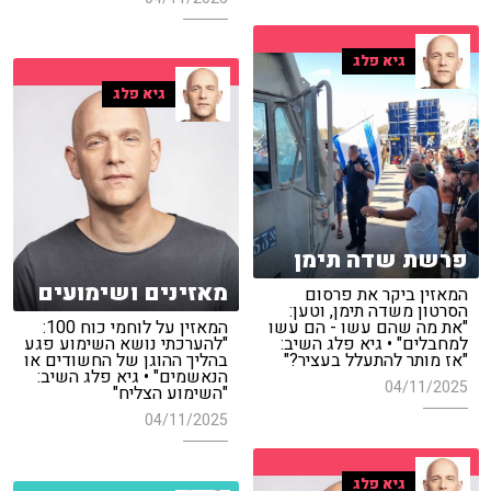
גיא פלג
גיא פלג
פרשת שדה תימן
מאזינים ושימועים
המאזין ביקר את פרסום
הסרטון משדה תימן, וטען:
"את מה שהם עשו - הם עשו
המאזין על לוחמי כוח 100:
למחבלים" • גיא פלג השיב:
"להערכתי נושא השימוע פגע
"אז מותר להתעלל בעציר?"
בהליך ההוגן של החשודים או
הנאשמים" • גיא פלג השיב:
04/11/2025
"השימוע הצליח"
04/11/2025
גיא פלג