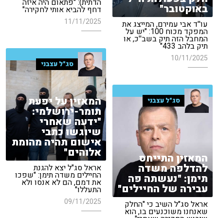
הדתית): "פתאום היה איזה
באוקטובר"
דחף להביא אותי לחקירה"
11/11/2025
עו''ד אבי עמירם, המייצג את
המפקד מכוח 100: "יש על
המחבל הזה תיק בשב''כ, או
תיק בלהב 433"
10/11/2025
סג"ל עצבני
המאזין על יפעת
סג"ל עצבני
תומר-ירושלמי:
"ידעה שאחרי
שיוגשו כתבי
אישום תהיה מהומת
אלוהים"
המאזין התייחס
להדלפה משדה
אראל סג"ל יצא להגנת
החיילים משדה תימן: "שפכו
תימן: "נעשתה פה
את דמם, הם לא אנסו ולא
עבירה של החיילים"
התעללו"
09/11/2025
אראל סג"ל השיב כי "החלק
שאנחנו משוכנעים בו, הוא