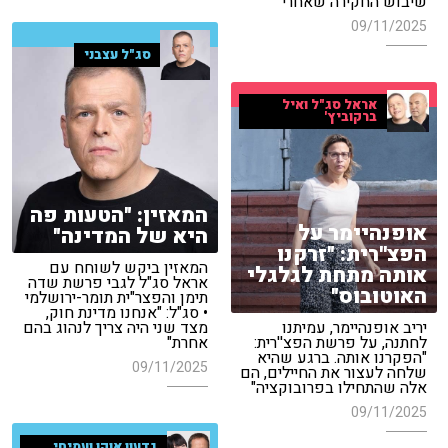
שיבוש החקירה שאחרי"
09/11/2025
סג"ל עצבני
אראל סג"ל ואיל
ברקוביץ'
המאזין: "הטעות פה
אופנהיימר על
היא של המדינה"
הפצ''רית: "זרקנו
המאזין ביקש לשוחח עם
אותה מתחת לגלגלי
אראל סג"ל לגבי פרשת שדה
האוטובוס"
תימן והפצר"ית תומר-ירושלמי
• סג"ל: "אנחנו מדינת חוק,
יריב אופנהיימר, עמיתנו
מצד שני היה צריך לנהוג בהם
לחתנה, על פרשת הפצ''רית:
אחרת"
"הפקרנו אותה. ברגע שהיא
09/11/2025
שלחה לעצור את החיילים, הם
אלה שהתחילו בפרובוקציה"
09/11/2025
גדעון אוקו ועמיחי