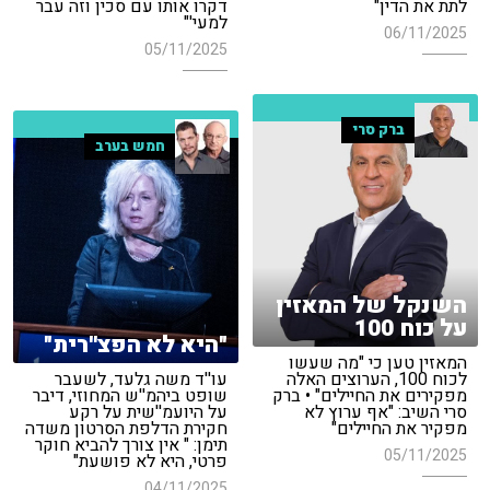
לתת את הדין"
דקרו אותו עם סכין וזה עבר
למעי'"
06/11/2025
05/11/2025
ברק סרי
חמש בערב
השנקל של המאזין
על כוח 100
"היא לא הפצ''רית"
המאזין טען כי "מה שעשו
לכוח 100, הערוצים האלה
עו''ד משה גלעד, לשעבר
מפקירים את החיילים" • ברק
שופט ביהמ''ש המחוזי, דיבר
סרי השיב: "אף ערוץ לא
על היועמ''שית על רקע
מפקיר את החיילים"
חקירת הדלפת הסרטון משדה
תימן: " אין צורך להביא חוקר
05/11/2025
פרטי, היא לא פושעת"
04/11/2025