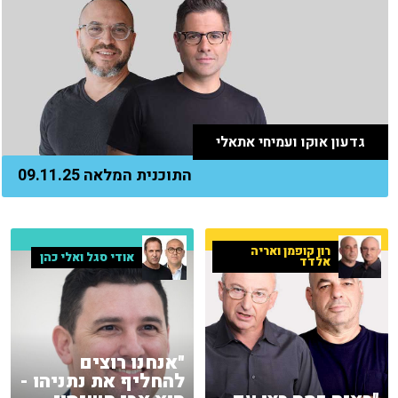
גדעון אוקו ועמיחי אתאלי
התוכנית המלאה 09.11.25
רון קופמן ואריה
אודי סגל ואלי כהן
אלדד
"אנחנו רוצים
להחליף את נתניהו -