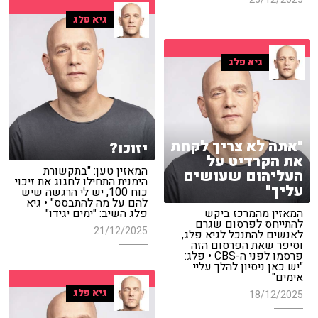
גיא פלג
גיא פלג
"אתה לא צריך לקחת
יזוכו?
את הקרדיט על
המאזין טען: "בתקשורת
העליהום שעושים
הימנית התחילו לחגוג את זיכוי
עליך"
כוח 100, יש לי הרגשה שיש
להם על מה להתבסס" • גיא
המאזין מהמרכז ביקש
פלג השיב: "ימים יגידו"
להתייחס לפרסום שגרם
21/12/2025
לאנשים להתנכל לגיא פלג,
וסיפר שאת הפרסום הזה
פרסמו לפני ה-CBS • פלג:
"יש כאן ניסיון להלך עליי
אימים"
גיא פלג
18/12/2025