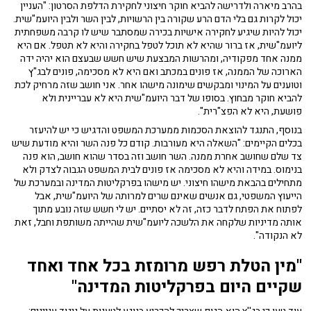
בהרב מיארה ולדרישה להביא חוקר חיצוני לחקירת הדלפת הסרטון: "העניין
יכול לקרות גם בלי הדם הרע שקורה בין הרשויות, לבין השר ולבין היועמ"שית.
יכול להיות שיגיע לחקירה אישיות בכירה שמסתבר שיש לו קרבה משפחתית
ליועמ"שית, אז ברור שהיא לא תוכל לטפל בחקירה והיא לא תטפל. אם היא
ממנה אחד מפקודיה, ומהרשות המבצעת שיש חשש שבעצם הוא יהיה ידה
הארוכה של הממנה, אז פונים במכתב ואם היא לא מסכימה, פונים לבג"ץ
וטוענים על המינוי ומבקשים שימונה מישהו אחר. אני חושב שזה מרחיק לכת
להביא חוקר מבחוץ. בסופו של דבר היועמ"שית היא לא עבריינית ולא
פושעת, היא לא הפצ"רית".
בנוסף, התנגד להוצאת הסכמות ממערכת המשפט והדגיש כי יש להיעזר
בכלים הקיימים: "השאלה היא מעורבות. קודם כל פנה השר והיא מודעת שיש
צד שלם שחושב אחרת ממנה. השר חושב וזה בסדר שהוא חושב, הוא פנה
בנימוס. במידה והיא לא מסכימה אז פונים לבית המשפט הגבוה לצדק ולא
מתחילים בהבאת מישהו חיצוני. יש מישהו בפרקליטות המדינה ובמערכת של
הייעוץ המשפטי, גם אנשים שאינם שרים למרותה של היועמ"שית, אבל
לפתוח את הפתח לדבר כזה, זה לא יסתיים. יש לי חשש שזה נובע מתוך
אותה מדיניות שלקחה את הלשכה ליועמ"שית שהייתה משותפת וחבל, זאת
לא הנקודה".
"מין הטלת רפש מרומזת בכל אחד ואחד
שקיים היום בפרקליטות המדינה"