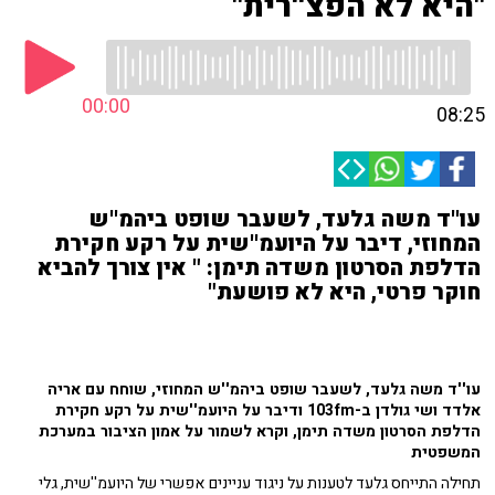
"היא לא הפצ''רית"
00:00
08:25
עו''ד משה גלעד, לשעבר שופט ביהמ''ש
המחוזי, דיבר על היועמ''שית על רקע חקירת
הדלפת הסרטון משדה תימן: " אין צורך להביא
חוקר פרטי, היא לא פושעת"
עו''ד משה גלעד, לשעבר שופט ביהמ''ש המחוזי, שוחח עם אריה
אלדד ושי גולדן ב-103fm ודיבר על היועמ''שית על רקע חקירת
הדלפת הסרטון משדה תימן, וקרא לשמור על אמון הציבור במערכת
המשפטית
תחילה התייחס גלעד לטענות על ניגוד עניינים אפשרי של היועמ''שית, גלי