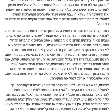
עוד טען כי בג''ץ הוא הגוף שצריך להכריע בנוגע לטענות על ניגוד עניינים:
"תראה, אני לא מכיר את כל הדקויות של המעורבות של היועמ"שית שניתן
לומר שיש ניגוד אינטרסים. בג"ץ יבדוק את זה, ישמע את טיעוני השר, ישמע
את התשובה מדוע היא חושבת שאין ניגוד אינטרסים והמערכות ימשיכו
לפעול. זאת מין הטלת רפש מרומזת בכל אחד ואחד שקיים היום בפרקליטות
המדינה".
בנוסף, הדגיש את חשיבות השמירה על אמון הציבור במערכת המשפט והציע
למצוא פתרונות מוסדיים מתוך המערכת עצמה: "יש במערכת הזאת אנשים
טובים מאוד, בודקים קודם. כי אני מקווה שאתם מבינים את הפתח הגדול
שנפער ככה, יש במערכות האלו אנשים טובים, ישרים ומנוסים וניתן למצוא.
לא המערכת כגוף מחליט, יחליט בן אדם, יהיה בן אדם בראש אותה ועדה
שתחקור, או בראש הצוות שיחקור. אני שאלתי את עצמי מיד, מה קורה שם,
האמון נפגע בגלל רות דוד, בגלל הפצ"רית, אני מעריך את השופט קולה, אבל
ישנה וועדת בכירים, וועדה שדנה בשופטים, למה שלא תבוא היועמ"שית
ותגיד 'אתם טוענים נגדי? תלכו ולעדה אחרת, אז תקחו שופט מדימוס או
מישהו בתוך המערכת'. אני לא יודע אם פרקליט המדינה היה מעורב בפרשה,
הוא איש בכיר הוא יוכל לנהל את החקירה".
לסיכום, קרא לא להיכנע לאווירת חוסר האמון הציבורית וביקש להמשיך
לפעול בתוך המערכת הקיימת: "אני בטוח שאפשר למצוא מישהו שניתן
להגיע אליו בהסכמה, או שבג"ץ יציע איזה שהוא מנגנון. אבל מה לעשות עם
כל חוסר האמון שיש לציבור, עדיין, כשיש לך בעיה, אתה הולך לבית המשפט.
זוהי המערכת שלנו, אין לנו ארץ אחרת או מערכת אחרת. אף אחד לא מציע
לעשות מעין הגליה של כל השופטים, כל הפרקליטים והסנגורים, אז בואו,