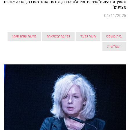
נמשיך עם היועמ"שית עד שיוחלט אחרת, וגם עם אותה מערכת, יש בה אנשים
מצוינים".
04/11/2025
בית משפט
משה גלעד
גלי בהרב־מיארה
פרשת שדה תימן
יועמ''שית