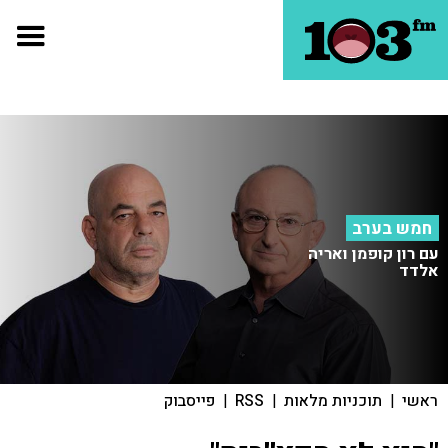
חמש בערב
עם רון קופמן ואריה
אלדד
ראשי
|
תוכניות מלאות
|
RSS
|
פייסבוק